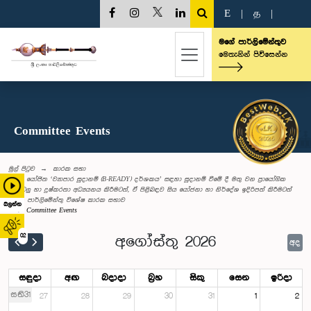
E
|
த
|
මගේ පාර්ලිමේන්තුව
මෙතැනින් පිවිසෙන්න
Committee Events
මුල් පිටුව
කාරක සභා
යෝජිත ‘ව්‍යාපාර සූදානම් (B-READY) දර්ශකය’ සඳහා සූදානම් වීමේ දී මතු වන ප්‍රායෝගික
ගැටලු හා දුෂ්කරතා අධ්‍යයනය කිරීමටත්, ඒ පිළිබඳව සිය යෝජනා හා නිර්දේශ ඉදිරිපත් කිරීමටත්
වන පාර්ලිමේන්තු විශේෂ කාරක සභාව
බලන්න
Committee Events
02
අගෝස්තු 2026
අද
සඳුදා
අඟ
බදාදා
බ්‍රහ
සිකු
සෙන
ඉරිදා
සති31
27
28
29
30
31
1
2