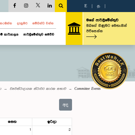
E
|
த
|
මගේ පාර්ලිමේන්තුව
ව නරඹන්න
දැනුමට
සම්බන්ධ වන්න
ඔබගේ ගිණුමට මෙතැනින්
පිවිසෙන්න
ම් කාර්යාලය
පාර්ලිමේන්තුව සජීවීව
ා
ව්‍යවස්ථාදායක ස්ථාවර කාරක සභාව
Committee Events
අද
සෙන
ඉරිදා
1
2