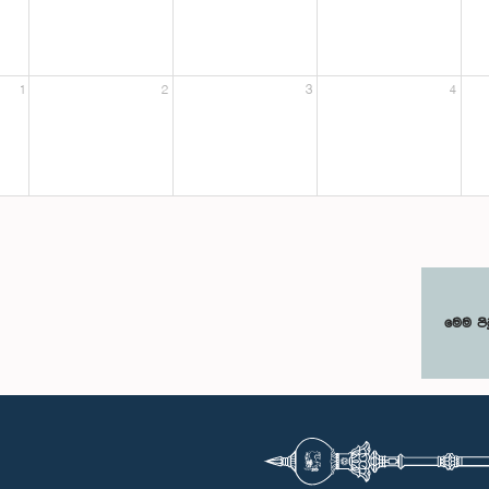
1
2
3
4
මෙම පි