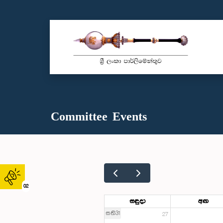
Committee Events
02
සඳුදා
අඟ
සති31
27