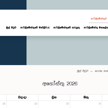
පාර්ලි‌මේන්තු
මුල් පිටුව
පාර්ලි‌මේන්තුවේ මන්ත්‍රීවරු
පාර්ලිමේන්තුවේ කටයුතු
පාර්ලිමේන්තු මහලේක
මුල් පිටුව
කාරක සභ
අගෝස්තු 2026
බදාදා
බ්‍රහ
සිකු
28
29
30
31