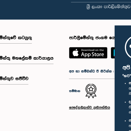
මේන්තුවේ කටයුතු
පාර්ලිමේන්තු ජංගම යෙදුම
මේන්තු මහලේකම් කාර්යාලය
අප
අප හා සම්බන්ධ වී සිටින්න :
"හරි
මේන්තුව සජීවීව
ස
අ
සම්මාන
න
ද
ක
පෞද්ගලිකත්ව ප්‍රතිපත්තිය
ස
ප
අ