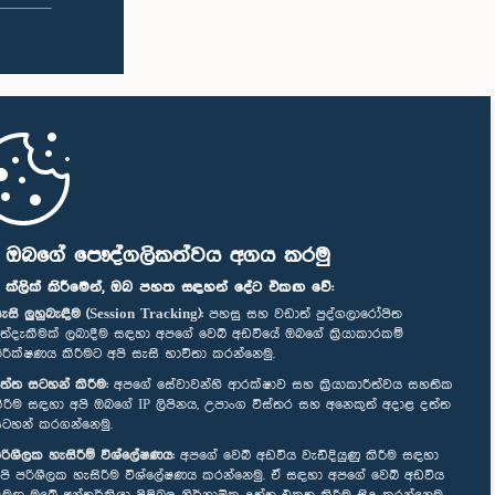
ි ඔබගේ පෞද්ගලිකත්වය අගය කරමු
" ක්ලික් කිරීමෙන්, ඔබ පහත සඳහන් දේට එකඟ වේ:
ැසි ලුහුබැඳීම (Session Tracking):
පහසු සහ වඩාත් පුද්ගලාරෝපිත
ත්දැකීමක් ලබාදීම සඳහා අපගේ වෙබ් අඩවියේ ඔබගේ ක්‍රියාකාරකම්
ිරීක්ෂණය කිරීමට අපි සැසි භාවිතා කරන්නෙමු.
ත්ත සටහන් කිරීම:
අපගේ සේවාවන්හි ආරක්ෂාව සහ ක්‍රියාකාරීත්වය සහතික
ිරීම සඳහා අපි ඔබගේ IP ලිපිනය, උපාංග විස්තර සහ අනෙකුත් අදාළ දත්ත
ටහන් කරගන්නෙමු.
රිශීලක හැසිරීම් විශ්ලේෂණය:
අපගේ වෙබ් අඩවිය වැඩිදියුණු කිරීම සඳහා
පි පරිශීලක හැසිරීම විශ්ලේෂණය කරන්නෙමු. ඒ සඳහා අපගේ වෙබ් අඩවිය