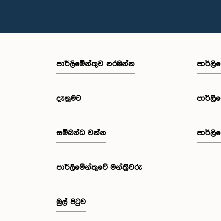
පාර්ලි‌මේන්තුව නරඹන්න
පාර්ලි
දැනුමට
පාර්ලි
සම්බන්ධ වන්න
පාර්ලි
පාර්ලි‌මේන්තුවේ මන්ත්‍රීවරු
මුල් පිටුව