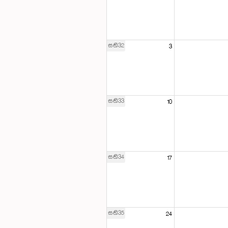
සති32
3
සති33
10
සති34
17
සති35
24