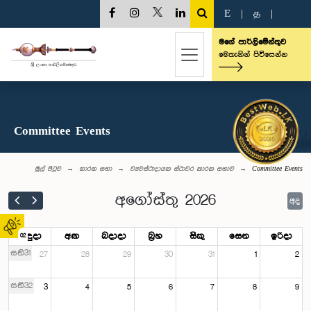
E
|
த
|
මගේ පාර්ලිමේන්තුව
මෙතැනින් පිවිසෙන්න
Committee Events
මුල් පිටුව
කාරක සභා
ව්‍යවස්ථාදායක ස්ථාවර කාරක සභාව
Committee Events
අගෝස්තු 2026
අද
සඳුදා
අඟ
බදාදා
බ්‍රහ
සිකු
සෙන
ඉරිදා
02
සති31
27
28
29
30
31
1
2
සති32
3
4
5
6
7
8
9