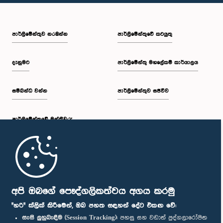
පාර්ලි‌මේන්තුව නරඹන්න
පාර්ලිමේන්තුවේ කටයුතු
දැනුමට
පාර්ලිමේන්තු මහලේකම් කාර්යාලය
සම්බන්ධ වන්න
පාර්ලිමේන්තුව සජීවීව
පාර්ලි‌මේන්තුවේ මන්ත්‍රීවරු
මුල් පිටුව
පාර්ලිමේන්තු ජංගම යෙදුම
අපි ඔබගේ පෞද්ගලිකත්වය අගය කරමු
"හරි" ක්ලික් කිරීමෙන්, ඔබ පහත සඳහන් දේට එකඟ වේ:
සැසි ලුහුබැඳීම (Session Tracking):
පහසු සහ වඩාත් පුද්ගලාරෝපිත