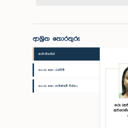
ආශ්‍රිත තොරතුරු
සාමාජිකයින්
කාරක සභා රැස්වීම්
කාරක සභා පැමිණීමේ විස්තර
ගරු (ආච
ආරියරත්න