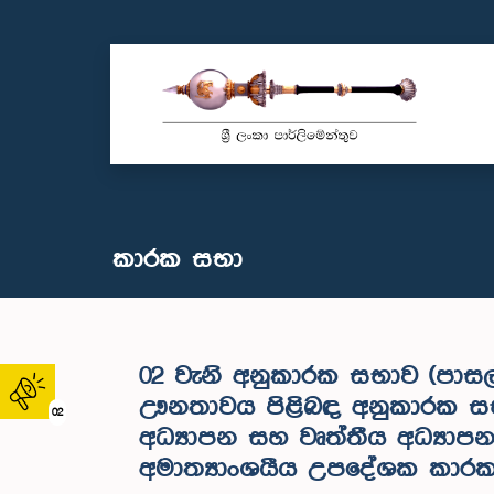
කාරක සභා
02 වැනි අනුකාරක සභාව (පාස
ඌනතාවය පිළිබඳ අනුකාරක සභා
02
අධ්‍යාපන සහ වෘත්තීය අධ්‍යාපන
අමාත්‍යාංශයීය උපදේශක කාර