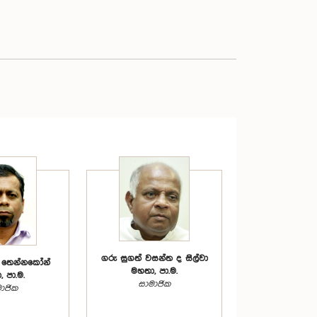
ගරු සුගත් වසන්ත ද සිල්වා
 තෙන්නකෝන්
මහතා, පා.ම.
 පා.ම.
සාමාජික
ාජික