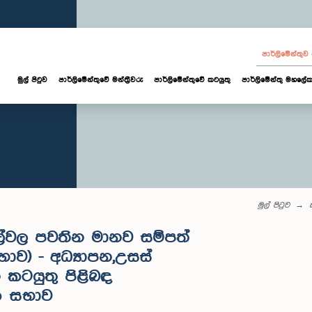
පාර්ලි‌මේන්තු
මුල් පිටුව
පාර්ලි‌මේන්තුවේ මන්ත්‍රීවරු
පාර්ලිමේන්තුවේ කටයුතු
පාර්ලිමේන්තු මහලේක
මුල් පිටුව
ල්වල පවතින මානව සම්පත්
ව) - අධ්‍යාපන,උසස්
 කටයුතු පිළිබඳ
ක සභාව