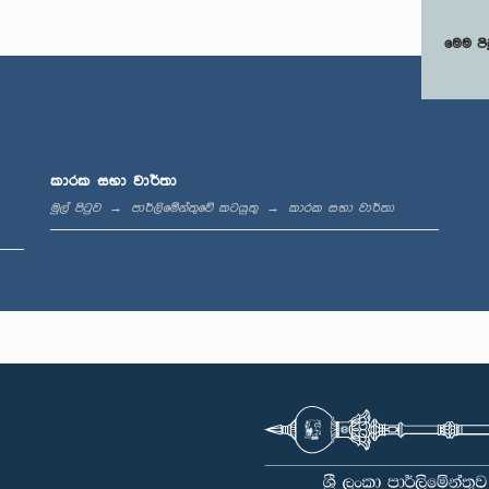
මෙම පි
කාරක සභා වාර්තා
මුල් පිටුව
පාර්ලිමේන්තුවේ කටයුතු
කාරක සභා වාර්තා