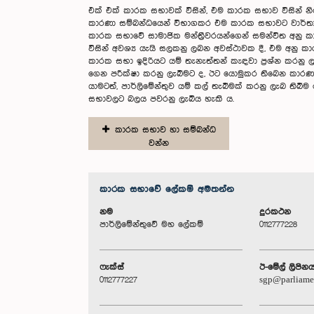
එක් එක් කාරක සභාවක් විසින්, එම කාරක සභාව විසින් න
කාරණා සම්බන්ධයෙන් විභාගකර එම කාරක සභාවට වාර්තා ක
කාරක සභාවේ සාමාජික මන්ත්‍රීවරයන්ගෙන් සමන්විත අනු
විසින් අවශ්‍ය යැයි සලකනු ලබන අවස්ථාවක දී, එම අනු 
කාරක සභා ඉදිරියට යම් තැනැත්තන් කැඳවා ප්‍රශ්න කරනු 
ගෙන පරීක්ෂා කරනු ලැබීමට ද, ඊට යොමුකර තිබෙන කාරණ
යාමටත්, පාර්ලිමේන්තුව යම් කල් තැබීමක් කරනු ලැබ තිබී
සභාවලට බලය පවරනු ලැබිය හැකි ය.
කාරක සභාව හා සම්බන්ධ
වන්න
කාරක සභා‌වේ ලේකම් අමතන්න
නම
දුරකථන
පාර්ලිමේන්තුවේ මහ ලේකම්
0112777228
ෆැක්ස්
ඊ-මේල් ලිපින
0112777227
sgp@parliame