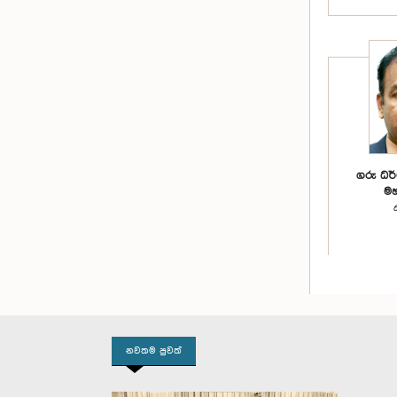
ගරු ධර්ම
මහ
නවතම පුවත්