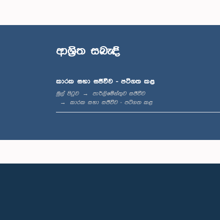
ආශ්‍රිත සබැඳි
කාරක සභා සජීවීව - පටිගත කළ
මුල් පිටුව
පාර්ලිමේන්තුව සජීවීව
කාරක සභා සජීවීව - පටිගත කළ