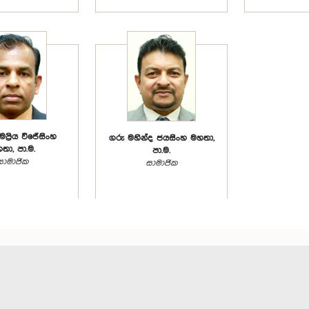
ප්‍රිය විජේසිංහ
ගරු මහින්ද ජයසිංහ මහතා,
තා, පා.ම.
පා.ම.
සාමාජික
සාමාජික