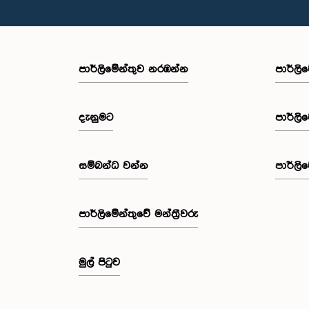
පාර්ලි‌මේන්තුව නරඹන්න
පාර්ලි
දැනුමට
පාර්ලි
සම්බන්ධ වන්න
පාර්ලි
පාර්ලි‌මේන්තුවේ මන්ත්‍රීවරු
මුල් පිටුව