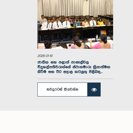
2026-01-19
ජාතික සහ පළාත් පාසැල්වල
විදුහල්පතිවරුන්ගේ ස්ථානමාරු ක්‍රියාත්මක
කිරීම සහ ඊට අදාළ කටයුතු පිළිබඳ...
තවදුරටත් කියවන්න