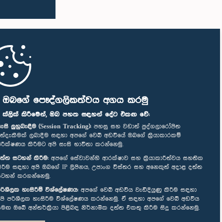
ි ඔබගේ පෞද්ගලිකත්වය අගය කරමු
" ක්ලික් කිරීමෙන්, ඔබ පහත සඳහන් දේට එකඟ වේ:
ැසි ලුහුබැඳීම (Session Tracking):
පහසු සහ වඩාත් පුද්ගලාරෝපිත
ත්දැකීමක් ලබාදීම සඳහා අපගේ වෙබ් අඩවියේ ඔබගේ ක්‍රියාකාරකම්
ිරීක්ෂණය කිරීමට අපි සැසි භාවිතා කරන්නෙමු.
ත්ත සටහන් කිරීම:
අපගේ සේවාවන්හි ආරක්ෂාව සහ ක්‍රියාකාරීත්වය සහතික
ිරීම සඳහා අපි ඔබගේ IP ලිපිනය, උපාංග විස්තර සහ අනෙකුත් අදාළ දත්ත
ටහන් කරගන්නෙමු.
රිශීලක හැසිරීම් විශ්ලේෂණය:
අපගේ වෙබ් අඩවිය වැඩිදියුණු කිරීම සඳහා
පි පරිශීලක හැසිරීම විශ්ලේෂණය කරන්නෙමු. ඒ සඳහා අපගේ වෙබ් අඩවිය
මඟ ඔබේ අන්තර්ක්‍රියා පිළිබඳ නිර්නාමික දත්ත එකතු කිරීම සිදු කරන්නෙමු.