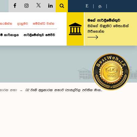
E
|
த
|
මගේ පාර්ලිමේන්තුව
ව නරඹන්න
දැනුමට
සම්බන්ධ වන්න
ඔබගේ ගිණුමට මෙතැනින්
පිවිසෙන්න
ම් කාර්යාලය
පාර්ලිමේන්තුව සජීවීව
කාරක සභා
02 වැනි අනුකාරක සභාව (පාසල්වල පවතින මාන...