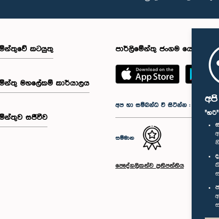
මේන්තුවේ කටයුතු
පාර්ලිමේන්තු ජංගම යෙදුම
මේන්තු මහලේකම් කාර්යාලය
අප
අප හා සම්බන්ධ වී සිටින්න :
"හරි
මේන්තුව සජීවීව
ස
අ
සම්මාන
න
ද
ක
පෞද්ගලිකත්ව ප්‍රතිපත්තිය
ස
ප
අ
ස