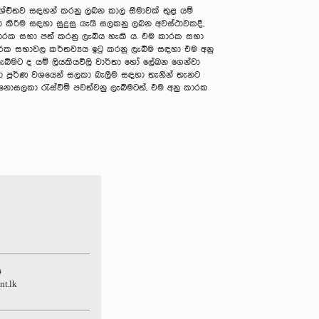
ිශ්චිතව සඳහන් කරනු ලබන කාල සීමාවක් තුළ යම්
ිරීම සඳහා සුදුසු යැයි සලකනු ලබන අවස්ථාවකදී,
 කාරක සභා පත් කරනු ලැබිය හැකි ය. එම කාරක සභා
කාරක සභාවල කර්තව්‍යය ඉටු කරනු ලැබීම සඳහා එම අනු
ලැබීමට ද යම් ලියකියවිලි වාර්තා හෝ ලේඛන ගෙන්වා
ා පූර්ණ වශයෙන් සලකා බැලීම සඳහා තැනින් තැනට
ම නොසලකා රැස්වීම් පවත්වනු ලැබීමටත්, එම අනු කාරක
ය
nt.lk