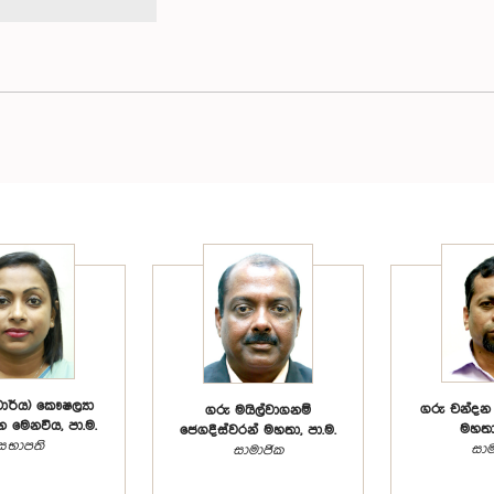
ාර්ය) කෞෂල්‍යා
ගරු චන්දන
ගරු මයිල්වාගනම්
 මෙනවිය, පා.ම.
මහතා,
ජෙගදීස්වරන් මහතා, පා.ම.
සභාපති
සාම
සාමාජික