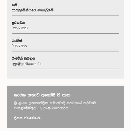
නම
පාර්ලිමේන්තුවේ මහලේකම්
දුරකථන
0112777228
ෆැක්ස්
0112777227
ඊ-මේල් ලිපිනය
sgp@parliament.lk
කාරක සභාව අහෝසි වී ඇත
ශ්‍රී ලංකා ප්‍රජාතාන්ත්‍රික සමාජවාදී ජනරජයේ නවවැනි
පාර්ලිමේන්තුව | 5 වැනි සභාවාරය
දිනය: 2024-09-24