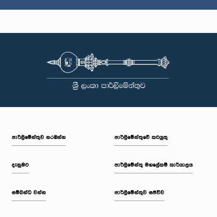
ගරු නීතිඥ ප්‍රේම්නාත් සී. දොලවත්ත මහතා, පා.ම.
සාමාජික
පාර්ලි‌මේන්තුව නරඹන්න
පාර්ලිමේන්තුවේ කටයුතු
දැනුමට
පාර්ලිමේන්තු මහලේකම් කාර්යාලය
සම්බන්ධ වන්න
පාර්ලිමේන්තුව සජීවීව
ගරු සමන්ප්‍රිය හේරත් මහතා, පා.ම.
සාමාජික