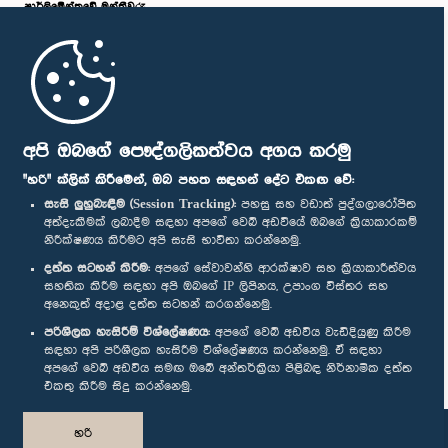
පාර්ලි‌මේන්තුවේ මන්ත්‍රීවරු
මුල් පිටුව
පාර්ලිමේන්තු ජංගම යෙදුම
අපි ඔබගේ පෞද්ගලිකත්වය අගය කරමු
"හරි" ක්ලික් කිරීමෙන්, ඔබ පහත සඳහන් දේට එකඟ වේ:
සැසි ලුහුබැඳීම (Session Tracking):
පහසු සහ වඩාත් පුද්ගලාරෝපිත
අත්දැකීමක් ලබාදීම සඳහා අපගේ වෙබ් අඩවියේ ඔබගේ ක්‍රියාකාරකම්
නිරීක්ෂණය කිරීමට අපි සැසි භාවිතා කරන්නෙමු.
අප හා සම්බන්ධ වී සිටින්න :
දත්ත සටහන් කිරීම:
අපගේ සේවාවන්හි ආරක්ෂාව සහ ක්‍රියාකාරීත්වය
සහතික කිරීම සඳහා අපි ඔබගේ IP ලිපිනය, උපාංග විස්තර සහ
අනෙකුත් අදාළ දත්ත සටහන් කරගන්නෙමු.
සම්මාන
පරිශීලක හැසිරීම් විශ්ලේෂණය:
අපගේ වෙබ් අඩවිය වැඩිදියුණු කිරීම
සඳහා අපි පරිශීලක හැසිරීම විශ්ලේෂණය කරන්නෙමු. ඒ සඳහා
අපගේ වෙබ් අඩවිය සමඟ ඔබේ අන්තර්ක්‍රියා පිළිබඳ නිර්නාමික දත්ත
පෞද්ගලිකත්ව ප්‍රතිපත්තිය
එකතු කිරීම සිදු කරන්නෙමු.
© ශ්‍රී ලංකා පාර්ලි‌මේන්තුව.
හරි
සියලු හිමිකම් ඇවිරිණි.