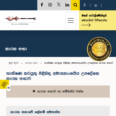
E
|
த
|
මගේ පාර්ලිමේන්තුව
මෙතැනින් පිවිසෙන්න
කාරක සභා
මුල් පිටුව
කාරක සභා
තාක්ෂණ කටයුතු පිළිබඳ අමාත්‍යාංශයීය උපදේශක කාරක සභාව
තාක්ෂණ කටයුතු පිළිබඳ අමාත්‍යාංශයීය උපදේශක
කාරක සභාව
02
කාරක සභාව හා සම්බන්ධ වන්න
කාරක සභා‌වේ ලේකම් අමතන්න