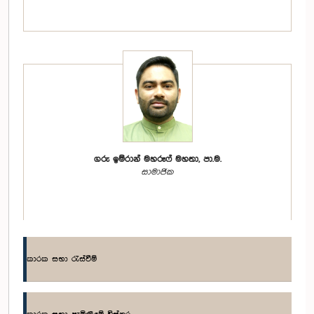
ගරු ඉම්රාන් මහරූෆ් මහතා, පා.ම.
සාමාජික
කාරක සභා රැස්වීම්