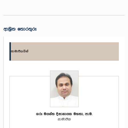
ආශ්‍රිත තොරතුරු
සාමාජිකයින්
ගරු මයන්ත දිසානායක මහතා, පා.ම.
සාමාජික