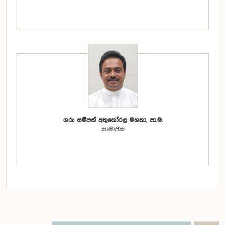
ගරු සම්පත් අතුකෝරල මහතා, පා.ම.
සාමාජික