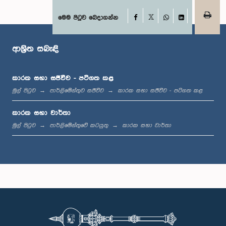
Facebook
මෙම පිටුව බෙදාගන්න
X
WhatsApp
LinkedIn
ගරු තිසකුට්ටි ආරච්චි මහතා, පා.ම.
සාමාජික
ආශ්‍රිත සබැඳි
කාරක සභා සජීවීව - පටිගත කළ
මුල් පිටුව
පාර්ලිමේන්තුව සජීවීව
කාරක සභා සජීවීව - පටිගත කළ
කාරක සභා වාර්තා
මුල් පිටුව
පාර්ලිමේන්තුවේ කටයුතු
කාරක සභා වාර්තා
ගරු එම්. රාමේෂ්වරන් මහතා, පා.ම.
සාමාජික