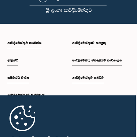
පාර්ලි‌මේන්තුව නරඹන්න
පාර්ලිමේන්තුවේ කටයුතු
ගරු වේලු කුමාර් මහතා, පා.ම.
සාමාජික
දැනුමට
පාර්ලිමේන්තු මහලේකම් කාර්යාලය
සම්බන්ධ වන්න
පාර්ලිමේන්තුව සජීවීව
පාර්ලි‌මේන්තුවේ මන්ත්‍රීවරු
මුල් පිටුව
ගරු කේ. සුජිත් සංජය පෙරේරා මහතා, පා.ම.
සාමාජික