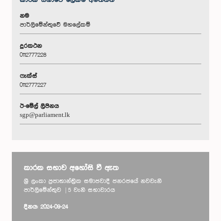
කාරක සභා‌වේ ලේකම් අමතන්න
නම
පාර්ලිමේන්තුවේ මහලේකම්
දුරකථන
0112777228
ෆැක්ස්
0112777227
ඊ-මේල් ලිපිනය
sgp@parliament.lk
කාරක සභාව අහෝසි වී ඇත
ශ්‍රී ලංකා ප්‍රජාතාන්ත්‍රික සමාජවාදී ජනරජයේ නවවැනි
පාර්ලිමේන්තුව | 5 වැනි සභාවාරය
දිනය: 2024-09-24