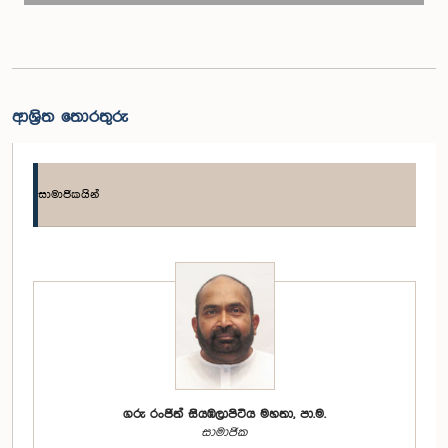
ආශ්‍රිත තොරතුරු
සාමාජිකයින්
ගරු රංජිත් සියඹලාපිටිය මහතා, පා.ම.
සාමාජික