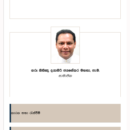
ගරු නීතිඥ දයාසිරි ජයසේකර මහතා, පා.ම.
සාමාජික
කාරක සභා රැස්වීම්