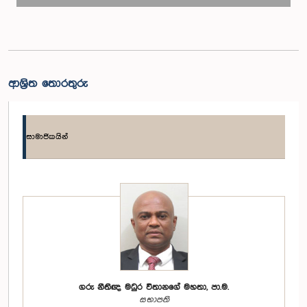
ආශ්‍රිත තොරතුරු
සාමාජිකයින්
ගරු නීතිඥ මධුර විතානගේ මහතා, පා.ම.
සභාපති