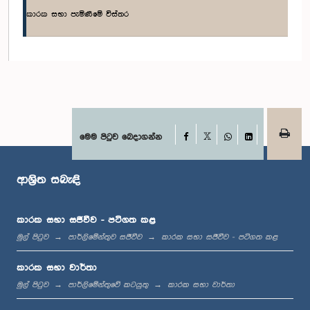
කාරක සභා පැමිණීමේ විස්තර
ගරු ඉරාන් වික්‍රමරත්න මහතා, පා.ම.
සාමාජික
Facebook
මෙම පිටුව බෙදාගන්න
X
WhatsApp
LinkedIn
ආශ්‍රිත සබැඳි
කාරක සභා සජීවීව - පටිගත කළ
ගරු සංජීව එදිරිමාන්න මහතා, පා.ම.
මුල් පිටුව
පාර්ලිමේන්තුව සජීවීව
කාරක සභා සජීවීව - පටිගත කළ
සාමාජික
කාරක සභා වාර්තා
මුල් පිටුව
පාර්ලිමේන්තුවේ කටයුතු
කාරක සභා වාර්තා