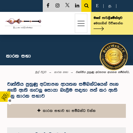
E
|
த
|
මගේ පාර්ලිමේන්තුව
මෙතැනින් පිවිසෙන්න
කාරක සභා
මුල් පිටුව
කාරක සභා
වෘත්තීය පුහුණු අධ්‍යාපන ආයතන සම්බන්ධ...
වෘත්තීය පුහුණු අධ්‍යාපන ආයතන සම්බන්ධයෙන් පැන
නැගී ඇති ගැටලු සොයා බැලීම සඳහා පත් කර ඇති
අනු කාරක සභාව
02
කාරක සභාව හා සම්බන්ධ වන්න