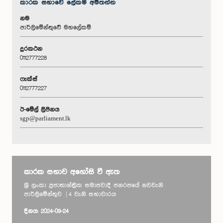
කාරක සභා‌වේ ලේකම් අමතන්න
නම
පාර්ලිමේන්තුවේ මහලේකම්
දුරකථන
0112777228
ෆැක්ස්
0112777227
ඊ-මේල් ලිපිනය
sgp@parliament.lk
කාරක සභාව අහෝසි වී ඇත
ශ්‍රී ලංකා ප්‍රජාතාන්ත්‍රික සමාජවාදී ජනරජයේ නවවැනි
පාර්ලිමේන්තුව | 4 වැනි සභාවාරය
දිනය: 2024-09-24