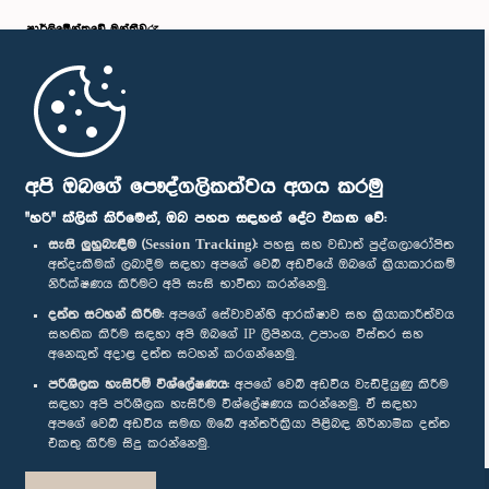
සාමාජික
පාර්ලි‌මේන්තුවේ මන්ත්‍රීවරු
මුල් පිටුව
පාර්ලිමේන්තු ජංගම යෙදුම
අපි ඔබගේ පෞද්ගලිකත්වය අගය කරමු
"හරි" ක්ලික් කිරීමෙන්, ඔබ පහත සඳහන් දේට එකඟ වේ:
සැසි ලුහුබැඳීම (Session Tracking):
පහසු සහ වඩාත් පුද්ගලාරෝපිත
අත්දැකීමක් ලබාදීම සඳහා අපගේ වෙබ් අඩවියේ ඔබගේ ක්‍රියාකාරකම්
ගරු එම්. රාමේෂ්වරන් මහතා, පා.ම.
නිරීක්ෂණය කිරීමට අපි සැසි භාවිතා කරන්නෙමු.
සාමාජික
අප හා සම්බන්ධ වී සිටින්න :
දත්ත සටහන් කිරීම:
අපගේ සේවාවන්හි ආරක්ෂාව සහ ක්‍රියාකාරීත්වය
සහතික කිරීම සඳහා අපි ඔබගේ IP ලිපිනය, උපාංග විස්තර සහ
අනෙකුත් අදාළ දත්ත සටහන් කරගන්නෙමු.
සම්මාන
පරිශීලක හැසිරීම් විශ්ලේෂණය:
අපගේ වෙබ් අඩවිය වැඩිදියුණු කිරීම
සඳහා අපි පරිශීලක හැසිරීම විශ්ලේෂණය කරන්නෙමු. ඒ සඳහා
අපගේ වෙබ් අඩවිය සමඟ ඔබේ අන්තර්ක්‍රියා පිළිබඳ නිර්නාමික දත්ත
පෞද්ගලිකත්ව ප්‍රතිපත්තිය
එකතු කිරීම සිදු කරන්නෙමු.
© ශ්‍රී ලංකා පාර්ලි‌මේන්තුව.