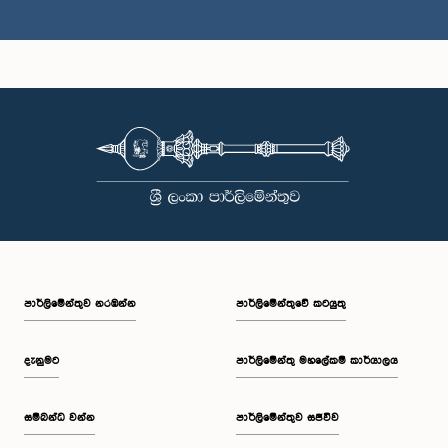
ගරු ජගත් කුමාර සුමිත්‍රාආරච්චි මහතා, පා.ම.
සාමාජික
පාර්ලි‌මේන්තුව නරඹන්න
පාර්ලිමේන්තුවේ කටයුතු
දැනුමට
පාර්ලිමේන්තු මහලේකම් කාර්යාලය
සම්බන්ධ වන්න
පාර්ලිමේන්තුව සජීවීව
ගරු (මේජර්) සුදර්ශන දෙනිපිටිය මහතා, පා.ම.