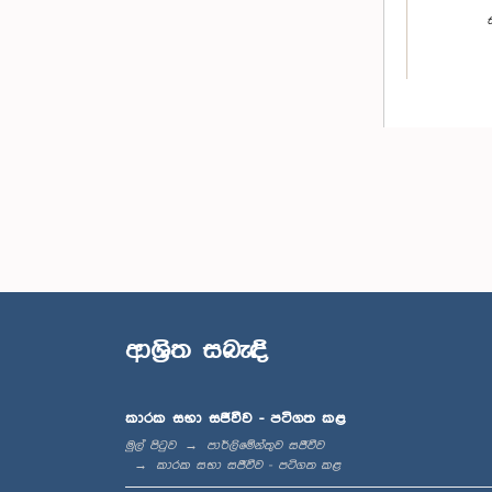
ආශ්‍රිත සබැඳි
කාරක සභා සජීවීව - පටිගත කළ
මුල් පිටුව
පාර්ලිමේන්තුව සජීවීව
කාරක සභා සජීවීව - පටිගත කළ