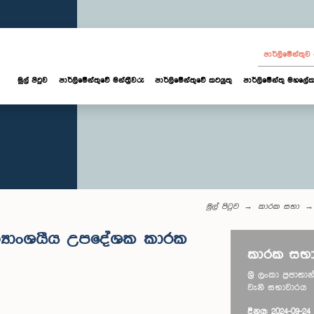
පාර්ලි‌මේන්තු
මුල් පිටුව
පාර්ලි‌මේන්තුවේ මන්ත්‍රීවරු
පාර්ලිමේන්තුවේ කටයුතු
පාර්ලිමේන්තු මහලේක
මුල් පිටුව
කාරක සභා
්‍යාංශයීය උපදේශක කාරක
කාරක සභා
ශ්‍රී ලංකා ප්‍රජ
වැනි සභාවාරය
දිනය: 2024-09-24