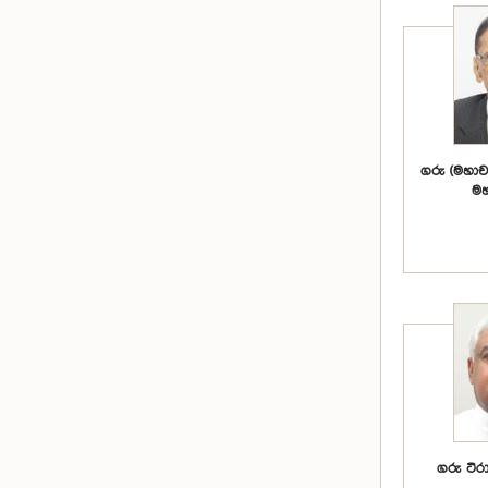
ගරු (මහාචාර
මහ
ගරු ටිර