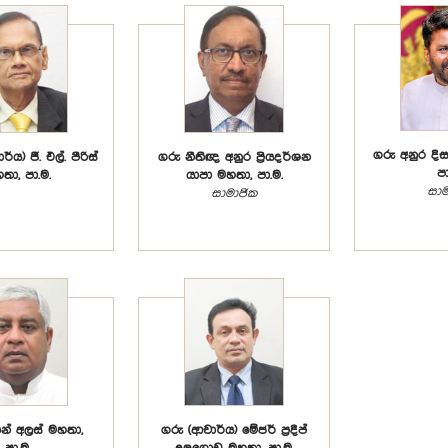
ගරු අනුර දි
්ය) ජී. එල්. පීරිස්
ගරු නීතිඥ අනුර ප්‍රියදර්ශන
පා
තා, පා.ම.
යාපා මහතා, පා.ම.
සාම
සාමාජික
ාන් අලස් මහතා,
ගරු (ආචාර්ය) මේජර් ප්‍රදීප්