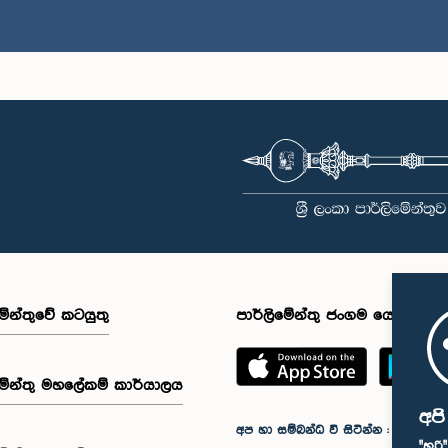
මේන්තුවේ කටයුතු
පාර්ලිමේන්තු ජංගම යෙදුම
මේන්තු මහලේකම් කාර්යාලය
අප
අප හා සම්බන්ධ වී සිටින්න :
"හරි