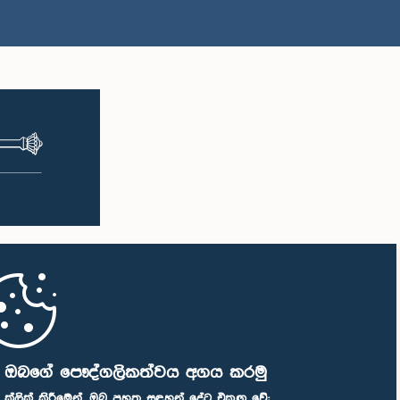
ි ඔබගේ පෞද්ගලිකත්වය අගය කරමු
" ක්ලික් කිරීමෙන්, ඔබ පහත සඳහන් දේට එකඟ වේ: