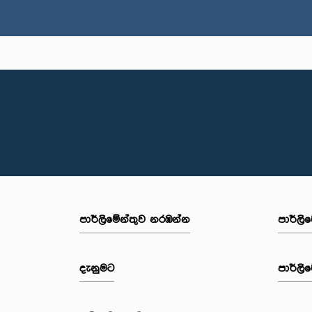
පාර්ලි‌මේන්තුව නරඹන්න
පාර්ලි
දැනුමට
පාර්ලි