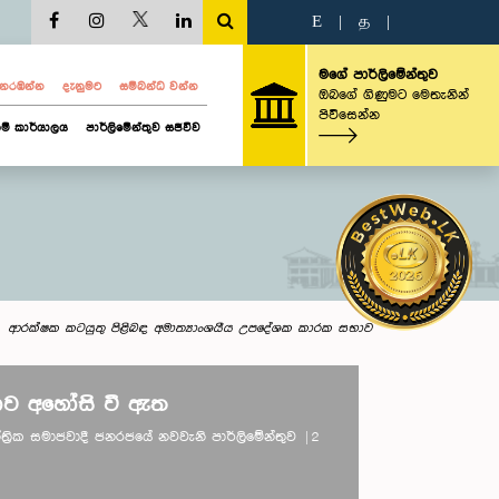
E
|
த
|
මගේ පාර්ලිමේන්තුව
ව නරඹන්න
දැනුමට
සම්බන්ධ වන්න
ඔබගේ ගිණුමට මෙතැනින්
පිවිසෙන්න
ම් කාර්යාලය
පාර්ලිමේන්තුව සජීවීව
ආරක්ෂක කටයුතු පිළිබඳ අමාත්‍යාංශයීය උපදේශක කාරක සභාව
ව අහෝසි වී ඇත
ාතාන්ත්‍රික සමාජවාදී ජනරජයේ නවවැනි පාර්ලිමේන්තුව | 2