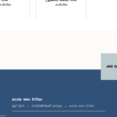
පා.ම.
උඳුගොඩ මහතා, පා.ම.
සාමාජික
සාමාජික
මෙම පි
කාරක සභා වාර්තා
මුල් පිටුව
පාර්ලිමේන්තුවේ කටයුතු
කාරක සභා වාර්තා