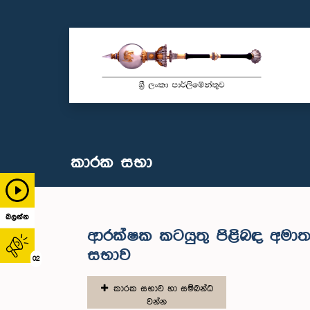
කාරක සභා
බලන්න
ආරක්ෂක කටයුතු පිළිබඳ අමාත
සභාව
02
කාරක සභාව හා සම්බන්ධ
වන්න