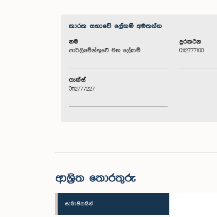
කාරක සභා‌වේ ලේකම් අමතන්න
නම
දුරකථන
පාර්ලිමේන්තුවේ මහ ලේකම්
0112777100
ෆැක්ස්
0112777227
ආශ්‍රිත තොරතුරු
සාමාජිකයින්