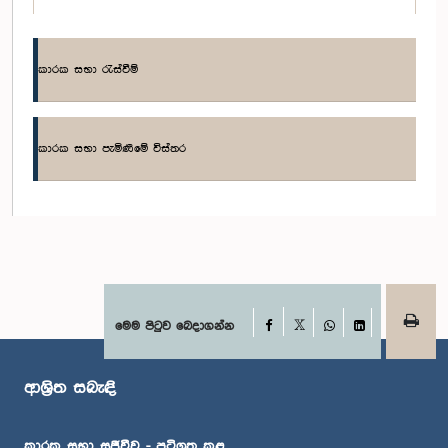
කාරක සභා රැස්වීම්
කාරක සභා පැමිණීමේ විස්තර
ගරු ගෙවිඳු කුමාරතුංග මහතා, පා.ම.
සාමාජික
Facebook
මෙම පිටුව බෙදාගන්න
X
WhatsApp
LinkedIn
ආශ්‍රිත සබැඳි
කාරක සභා සජීවීව - පටිගත කළ