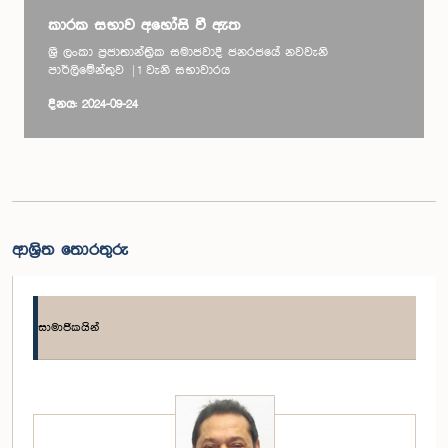
කාරක සභාව අහෝසි වී ඇත
ශ්‍රී ලංකා ප්‍රජාතාන්ත්‍රික සමාජවාදී ජනරජයේ නවවැනි
පාර්ලිමේන්තුව | 1 වැනි සභාවාරය
දිනය: 2024-09-24
ආශ්‍රිත තොරතුරු
සාමාජිකයින්