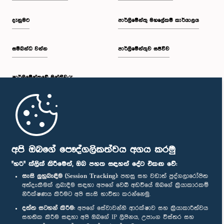
දැනුමට
පාර්ලිමේන්තු මහලේකම් කාර්යාලය
සම්බන්ධ වන්න
පාර්ලිමේන්තුව සජීවීව
ගරු බුද්ධික පතිරණ මහතා, පා.ම.
සාමාජික
පාර්ලි‌මේන්තුවේ මන්ත්‍රීවරු
මුල් පිටුව
පාර්ලිමේන්තු ජංගම යෙදුම
අපි ඔබගේ පෞද්ගලිකත්වය අගය කරමු
"හරි" ක්ලික් කිරීමෙන්, ඔබ පහත සඳහන් දේට එකඟ වේ:
සැසි ලුහුබැඳීම (Session Tracking):
පහසු සහ වඩාත් පුද්ගලාරෝපිත
අත්දැකීමක් ලබාදීම සඳහා අපගේ වෙබ් අඩවියේ ඔබගේ ක්‍රියාකාරකම්
නිරීක්ෂණය කිරීමට අපි සැසි භාවිතා කරන්නෙමු.
ගරු (පූජ්‍ය) අතුරලියේ රතන හිමි, පා.ම.
අප හා සම්බන්ධ වී සිටින්න :
දත්ත සටහන් කිරීම:
අපගේ සේවාවන්හි ආරක්ෂාව සහ ක්‍රියාකාරීත්වය
සාමාජික
සහතික කිරීම සඳහා අපි ඔබගේ IP ලිපිනය, උපාංග විස්තර සහ