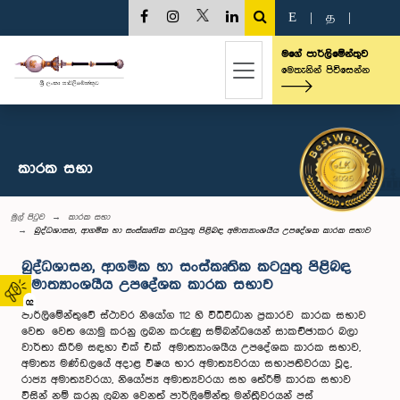
E
|
த
|
මගේ පාර්ලිමේන්තුව
මෙතැනින් පිවිසෙන්න
කාරක සභා
මුල් පිටුව
කාරක සභා
බුද්ධශාසන, ආගමික හා සංස්කෘතික කටයුතු පිළිබඳ අමාත්‍යාංශයීය උපදේශක කාරක සභාව
බුද්ධශාසන, ආගමික හා සංස්කෘතික කටයුතු පිළිබඳ
අමාත්‍යාංශයීය උපදේශක කාරක සභාව
02
පාර්ලිමේන්තුවේ ස්ථාවර නියෝග 112 හි විධිවිධාන ප්‍රකාරව කාරක සභාව
වෙත වෙත යොමු කරනු ලබන කරුණු සම්බන්ධයෙන් සාකච්ඡාකර බලා
වාර්තා කිරීම සඳහා එක් එක් අමාත්‍යාංශයීය උපදේශක කාරක සභාව,
අමාත්‍ය මණ්ඩලයේ අදාළ විෂය භාර අමාත්‍යවරයා සභාපතිවරයා වූද,
රාජ්‍ය අමාත්‍යවරයා, නියෝජ්‍ය අමාත්‍යවරයා සහ තේරීම් කාරක සභාව
විසින් නම් කරනු ලබන වෙනත් පාර්ලිමේන්තු මන්ත්‍රීවරයන් පස්