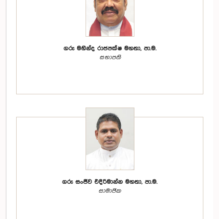
ගරු මහින්ද රාජපක්ෂ මහතා, පා.ම.
සභාපති
ගරු සංජීව එදිරිමාන්න මහතා, පා.ම.
සාමාජික