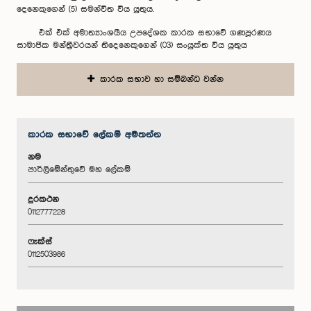
දෙනෙකුගෙන් (5) සමන්විත විය යුතුය.
එක් එක් අමාත්‍යාංශයීය උපදේශක කාරක සභාවේ ගණපූරණය
සාමාජික මන්ත්‍රීවරයන් තිදෙනෙකුගෙන් (03) සංයුක්ත විය යුතුය
කාරක සභාව හා සම්බන්ධ වන්න
කාරක සභා‌වේ ලේකම් අමතන්න
නම
පාර්ලිමේන්තුවේ මහ ලේකම්
දුරකථන
0112777228
ෆැක්ස්
0112503986