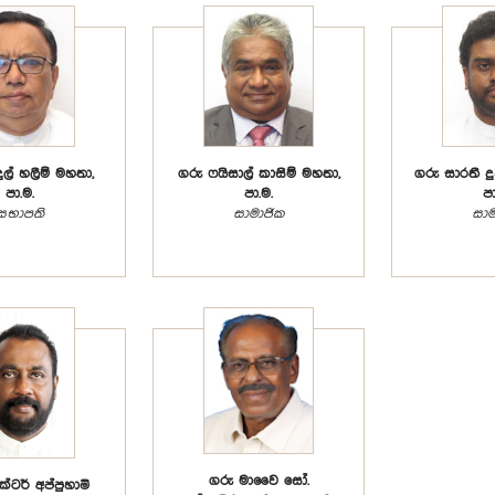
ුල් හලීම් මහතා,
ගරු ෆයිසාල් කාසිම් මහතා,
ගරු සාරතී ද
පා.ම.
පා.ම.
පා
සභාපති
සාමාජික
සාම
ගරු මාවෛ සෝ.
්ටර් අප්පුහාමි