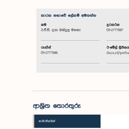
කාරක සභා‌වේ ලේකම් අමතන්න
නම
දුරකථන
ඊ.ඒ.ඩී. දයා බන්දුල මහතා
011-2777587
ෆැක්ස්
ඊ-මේල් ලිපින
011-2777586
daya_e@parlia
ආශ්‍රිත තොරතුරු
සාමාජිකයින්