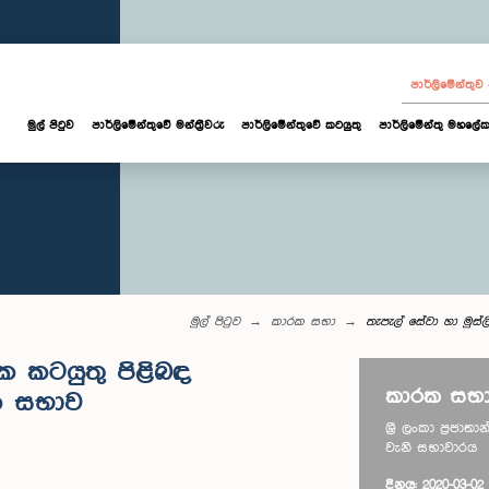
පාර්ලි‌මේන්තු
මුල් පිටුව
පාර්ලි‌මේන්තුවේ මන්ත්‍රීවරු
පාර්ලිමේන්තුවේ කටයුතු
පාර්ලිමේන්තු මහලේක
මුල් පිටුව
කාරක සභා
තැපැල් සේවා හා මුස
ික කටයුතු පිළිබඳ
කාරක සභා
ක සභාව
ශ්‍රී ලංකා ප්‍රජා
වැනි සභාවාරය
දිනය: 2020-03-02