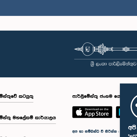
මේන්තුවේ කටයුතු
පාර්ලිමේන්තු ජංගම යෙදුම
මේන්තු මහලේකම් කාර්යාලය
අප
අප හා සම්බන්ධ වී සිටින්න :
"හරි