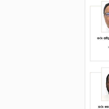
ගරු අබ්ද
ගරු හෙක