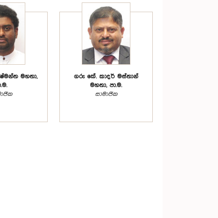
ුෂ්මන්ත මහතා,
ගරු ‍කේ. කාදර් මස්තාන්
.ම.
මහතා, පා.ම.
ාජික
සාමාජික