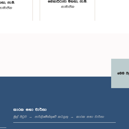
සේනාධිරාජා මහතා, පා.ම.
තා, පා.ම.
සාමාජික
සාමාජික
මෙම පි
කාරක සභා වාර්තා
මුල් පිටුව
පාර්ලිමේන්තුවේ කටයුතු
කාරක සභා වාර්තා