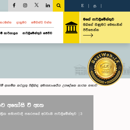
E
|
த
|
මගේ පාර්ලිමේන්තුව
ව නරඹන්න
දැනුමට
සම්බන්ධ වන්න
ඔබගේ ගිණුමට මෙතැනින්
පිවිසෙන්න
ම් කාර්යාලය
පාර්ලිමේන්තුව සජීවීව
්ලිම් ආගමික කටයුතු පිළිබඳ අමාත්‍යාංශයීය උපදේශක කාරක සභාව
ව අහෝසි වී ඇත
තාන්ත්‍රික සමාජවාදී ජනරජයේ අටවැනි පාර්ලිමේන්තුව | 3