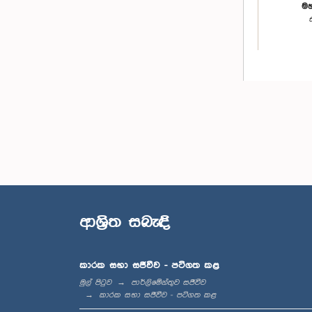
මහ
ආශ්‍රිත සබැඳි
කාරක සභා සජීවීව - පටිගත කළ
මුල් පිටුව
පාර්ලිමේන්තුව සජීවීව
කාරක සභා සජීවීව - පටිගත කළ