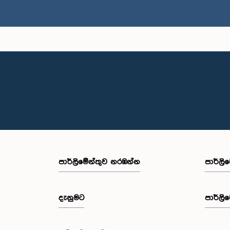
පාර්ලි‌මේන්තුව නරඹන්න
පාර්ලි
දැනුමට
පාර්ලි