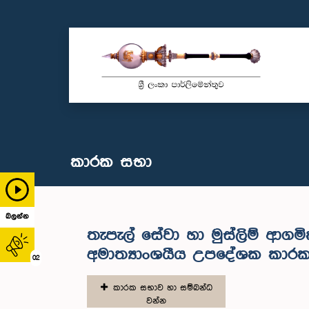
කාරක සභා
බලන්න
තැපැල් සේවා හා මුස්ලිම් ආගම
අමාත්‍යාංශයීය උපදේශක කාර
02
කාරක සභාව හා සම්බන්ධ
වන්න