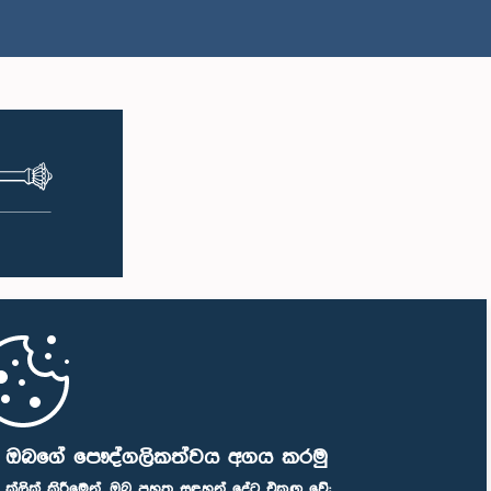
ි ඔබගේ පෞද්ගලිකත්වය අගය කරමු
" ක්ලික් කිරීමෙන්, ඔබ පහත සඳහන් දේට එකඟ වේ: