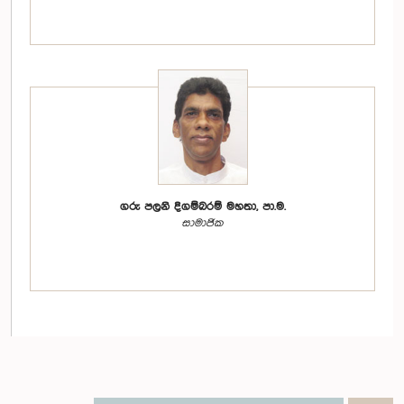
ගරු පලනි දිගම්බරම් මහතා, පා.ම.
සාමාජික