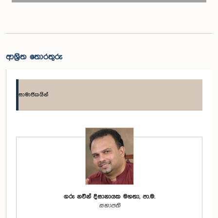
ආශ්‍රිත තොරතුරු
සාමාජිකයින්
ගරු නවීන් දිසානායක මහතා, පා.ම.
සභාපති