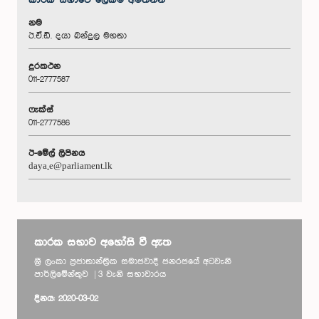
කාරක සභා‌වේ ලේකම් අමතන්න
නම
ඊ.ඒ.ඩී. දයා බන්දුල මහතා
දුරකථන
011-2777587
ෆැක්ස්
011-2777586
ඊ-මේල් ලිපිනය
daya_e@parliament.lk
කාරක සභාව අහෝසි වී ඇත
ශ්‍රී ලංකා ප්‍රජාතාන්ත්‍රික සමාජවාදී ජනරජයේ අටවැනි
පාර්ලිමේන්තුව | 3 වැනි සභාවාරය
දිනය: 2020-03-02