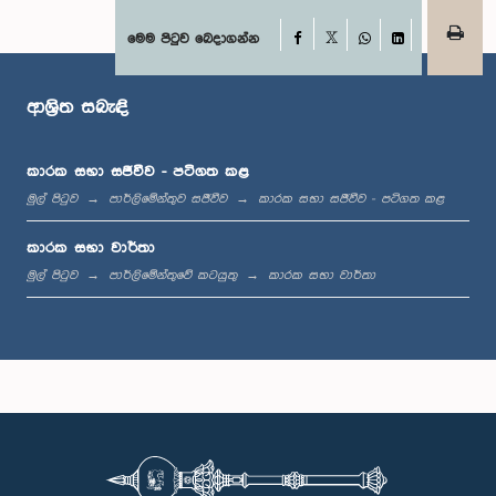
Facebook
මෙම පිටුව බෙදාගන්න
ගරු ආරුමුගන් තොණ්ඩමන් මහතා, පා.ම.
X
WhatsApp
LinkedIn
සාමාජික
ආශ්‍රිත සබැඳි
කාරක සභා සජීවීව - පටිගත කළ
මුල් පිටුව
පාර්ලිමේන්තුව සජීවීව
කාරක සභා සජීවීව - පටිගත කළ
කාරක සභා වාර්තා
මුල් පිටුව
පාර්ලිමේන්තුවේ කටයුතු
කාරක සභා වාර්තා
ගරු පියසේන ගමගේ මහතා, පා.ම.
සාමාජික