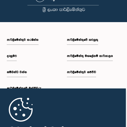
ගරු නීතිඥ මොහාන් ප්‍රියදර්ශන ද සිල්වා මහතා, පා.ම.
පාර්ලි‌මේන්තුව නරඹන්න
පාර්ලිමේන්තුවේ කටයුතු
සාමාජික
දැනුමට
පාර්ලිමේන්තු මහලේකම් කාර්යාලය
සම්බන්ධ වන්න
පාර්ලිමේන්තුව සජීවීව
පාර්ලි‌මේන්තුවේ මන්ත්‍රීවරු
මුල් පිටුව
ගරු ටී. රංජිත් ද සොයිසා මහතා, පා.ම.
සාමාජික