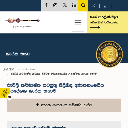
E
|
த
|
මගේ පාර්ලිමේන්තුව
මෙතැනින් පිවිසෙන්න
කාරක සභා
මුල් පිටුව
කාරක සභා
වැවිලි කර්මාන්ත කටයුතු පිළිබඳ අමාත්‍යාංශයීය උපදේශක කාරක සභාව
වැවිලි කර්මාන්ත කටයුතු පිළිබඳ අමාත්‍යාංශයීය
උපදේශක කාරක සභාව
02
කාරක සභාව හා සම්බන්ධ වන්න