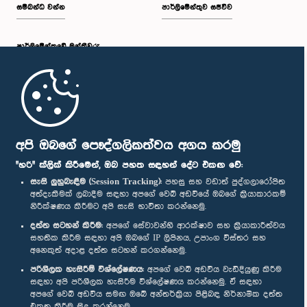
සම්බන්ධ වන්න
පාර්ලිමේන්තුව සජීවීව
පාර්ලි‌මේන්තුවේ මන්ත්‍රීවරු
මුල් පිටුව
ගරු (ආචාර්ය) බන්දුල ගුණවර්ධන මහතා, පා.ම.
සාමාජික
පාර්ලිමේන්තු ජංගම යෙදුම
අපි ඔබගේ පෞද්ගලිකත්වය අගය කරමු
"හරි" ක්ලික් කිරීමෙන්, ඔබ පහත සඳහන් දේට එකඟ වේ:
සැසි ලුහුබැඳීම (Session Tracking):
පහසු සහ වඩාත් පුද්ගලාරෝපිත
අත්දැකීමක් ලබාදීම සඳහා අපගේ වෙබ් අඩවියේ ඔබගේ ක්‍රියාකාරකම්
නිරීක්ෂණය කිරීමට අපි සැසි භාවිතා කරන්නෙමු.
අප හා සම්බන්ධ වී සිටින්න :
දත්ත සටහන් කිරීම:
අපගේ සේවාවන්හි ආරක්ෂාව සහ ක්‍රියාකාරීත්වය
සහතික කිරීම සඳහා අපි ඔබගේ IP ලිපිනය, උපාංග විස්තර සහ
අනෙකුත් අදාළ දත්ත සටහන් කරගන්නෙමු.
සම්මාන
පරිශීලක හැසිරීම් විශ්ලේෂණය:
අපගේ වෙබ් අඩවිය වැඩිදියුණු කිරීම
සඳහා අපි පරිශීලක හැසිරීම විශ්ලේෂණය කරන්නෙමු. ඒ සඳහා
අපගේ වෙබ් අඩවිය සමඟ ඔබේ අන්තර්ක්‍රියා පිළිබඳ නිර්නාමික දත්ත
පෞද්ගලිකත්ව ප්‍රතිපත්තිය
එකතු කිරීම සිදු කරන්නෙමු.