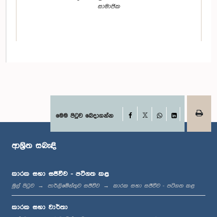
සාමාජික
Facebook
මෙම පිටුව බෙදාගන්න
X
WhatsApp
LinkedIn
ගරු ලසන්ත අලගියවන්න මහතා, පා.ම.
සාමාජික
ආශ්‍රිත සබැඳි
කාරක සභා සජීවීව - පටිගත කළ
මුල් පිටුව
පාර්ලිමේන්තුව සජීවීව
කාරක සභා සජීවීව - පටිගත කළ
කාරක සභා වාර්තා