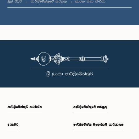
මුල් පිටුව
පාර්ලිමේන්තුවේ කටයුතු
කාරක සභා වාර්තා
ගරු දයා ගමගේ මහතා, පා.ම.
සාමාජික
පාර්ලි‌මේන්තුව නරඹන්න
පාර්ලිමේන්තුවේ කටයුතු
ගරු ඩග්ලස් දේවානන්දා මහතා, පා.ම.
සාමාජික
දැනුමට
පාර්ලිමේන්තු මහලේකම් කාර්යාලය