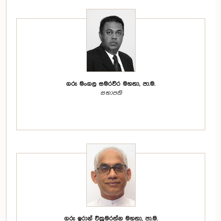
ගරු මංගල සමරවීර මහතා, පා.ම.
සභාපති
ගරු ඉරාන් වික්‍රමරත්න මහතා, පා.ම.