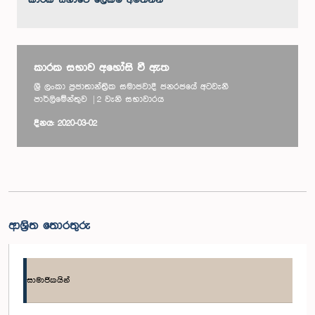
කාරක සභා‌වේ ලේකම් අමතන්න
කාරක සභාව අහෝසි වී ඇත
ශ්‍රී ලංකා ප්‍රජාතාන්ත්‍රික සමාජවාදී ජනරජයේ අටවැනි
පාර්ලිමේන්තුව | 2 වැනි සභාවාරය
දිනය: 2020-03-02
ආශ්‍රිත තොරතුරු
සාමාජිකයින්