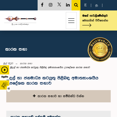
E
|
த
|
මගේ පාර්ලිමේන්තුව
මෙතැනින් පිවිසෙන්න
කාරක සභා
මුල් පිටුව
කාරක සභා
මුදල් හා ජනමාධ්‍ය කටයුතු පිළිබඳ අමාත්‍යාංශයීය උපදේශක කාරක සභාව
බලන්න
මුදල් හා ජනමාධ්‍ය කටයුතු පිළිබඳ අමාත්‍යාංශයීය
උපදේශක කාරක සභාව
02
කාරක සභාව හා සම්බන්ධ වන්න