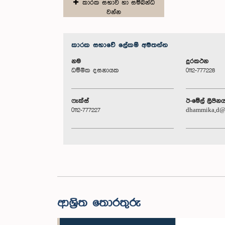
කාරක සභාව හා සම්බන්ධ
වන්න
කාරක සභා‌වේ ලේකම් අමතන්න
නම
දුරකථන
ධම්මික දසනායක
0112-777228
ෆැක්ස්
ඊ-මේල් ලිපින
0112-777227
dhammika_d@p
ආශ්‍රිත තොරතුරු