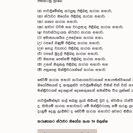
පත්කරනු ලැබේ.
(අ) පාර්ලිමේන්තු කටයුතු පිළිබඳ කාරක සභාව;
(ආ) ස්ථාවර නියෝග පිළිබඳ කාරක සභාව;
(ඇ) ගෘහ්‍ය කාරක සභාව;
(ඈ) ආචාර ධර්ම සහ වරප‍්‍රසාද පිළිබඳ කාරක සභාව;
(ඉ) ව්‍යවස්ථාදායක ස්ථාවර කාරක සභාව;
(ඊ) අමාත්‍යංශයීය උපදේශක කාරක සභා;
(උ) රජයේ ගිණුම් පිළිබඳ කාරක සභාව;
(ඌ) පොදු ව්‍යාපාර පිළිබඳ කාරක සභාව;
(එ) රජයේ මුදල් පිළිබඳ කාරක සභාව;
(ඒ) මහජන පෙත්සම් පිළිබඳ කාරක සභාව;
(‍ඔ) උසස් නිලතල පිළිබඳ කාරක සභාව; සහ
(ඕ) පසුපෙළ මන්ත‍්‍රීවරයන්ගේ කාරක සභාව.
තේරීම් කාරක සභාව කථානායකවරයාගේ සභාපතිත්වයෙන්
නියෝජිතයන් ද ඇතුළත්ව පාර්ලිමේන්තුව විසින් එක් එක් 
මන්ත‍්‍රීවරයන් දොළොස් දෙනෙකුගෙන් සමන්විත විය යුත්තේ ය
පාර්ලිමේන්තුව කල් තබනු ලැබ තිබියදී වුව ද, ස්වකීය රැස්
ද, කිසියම් කාරක සභාවකට යම් මන්ත්‍රීවරයකු නම් කරනු ලැ
දැනුම් දෙනු ලැබීමට ද තේරීම් කාරක සභාවට අවසර තිබිය 
කරුණාකර ස්ථාවර නියෝග අංක 114 බලන්න