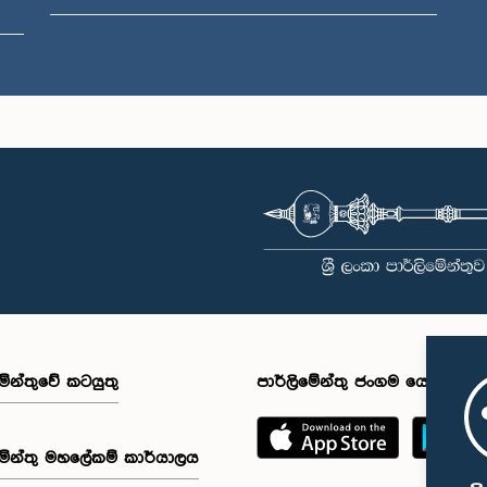
ෛද්‍ය) නලින්ද
ස මහතා, පා.ම.
සාමාජික
මේන්තුවේ කටයුතු
පාර්ලිමේන්තු ජංගම යෙදුම
මේන්තු මහලේකම් කාර්යාලය