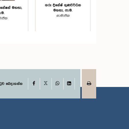
ගරු දිනේෂ් ගුණවර්ධන
නේෂන් මහතා,
මහතා, පා.ම.
.ම.
සාමාජික
ාජික
X
Facebook
WhatsApp
LinkedIn
ටුව බෙදාගන්න
ගරු ධර්මලිංගම් සිද්ධාර්ථන්
ාවෛ සෝ.
මහතා, පා.ම.
 මහතා, පා.ම.
සාමාජික
ාජික