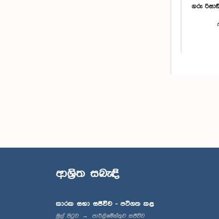
ගරු රිසාඩ
ගරු ඩග්
මහ
ආශ්‍රිත සබැඳි
කාරක සභා සජීවීව - පටිගත කළ
මුල් පිටුව
පාර්ලිමේන්තුව සජීවීව