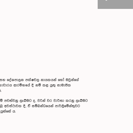
 සහ දේශපාලන පක්ෂවල නායකයන් හෝ ඔවුන්ගේ
සභාවාරය ආරම්භයේ දී නම් කළ යුතු සාමාජික
.
වීම් පවත්වනු ලැබීමට ද, වරින් වර වාර්තා කරනු ලැබීමට
බූ අවස්ථාවක දී, ඒ සම්බන්ධයෙන් පාර්ලිමේන්තුවට
යුත්තේ ය.