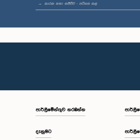
කාරක සභා සජීවීව - පටිගත කළ
ගරු (ව
ජයතිස්
පාර්ලි‌මේන්තුව නරඹන්න
පාර්ලි
දැනුමට
පාර්ලි