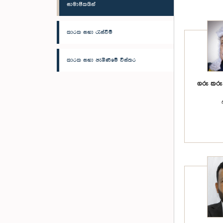
සාමාජිකයින්
කාරක සභා රැස්වීම්
කාරක සභා පැමිණීමේ විස්තර
ගරු කරු