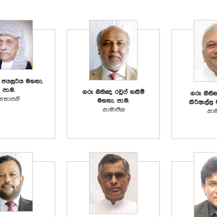
 ජයසූරිය මහතා,
පා.ම.
ගරු නීතිඥ රවුෆ් හකීම්
ගරු නීති
සභාපති
මහතා, පා.ම.
කිරිඇල්ල 
සාමාජික
සාම