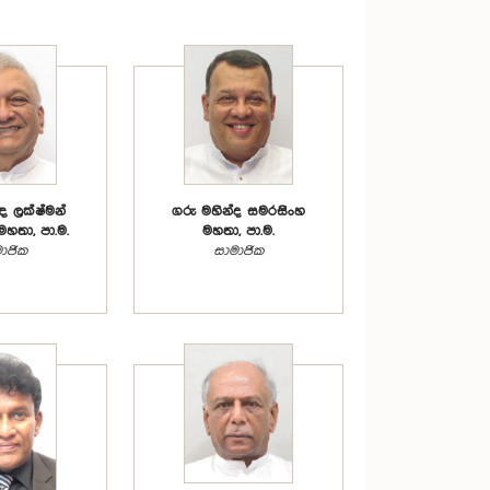
ඥ ලක්ෂ්මන්
ගරු මහින්ද සමරසිංහ
මහතා, පා.ම.
මහතා, පා.ම.
ාජික
සාමාජික