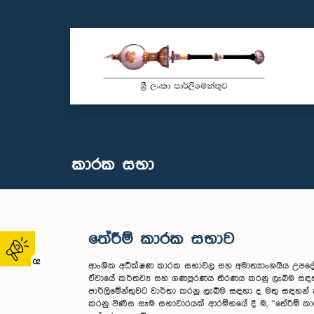
කාරක සභා
තේරීම් කාරක සභාව
02
ආංශික අධීක්ෂණ කාරක සභාවල සහ අමාත්‍යාංශයීය උපදේශ
ඒවායේ කර්තව්‍ය සහ ගණපූරණය තීරණය කරනු ලැබීම සඳහ
පාර්ලිමේන්තුවට වාර්තා කරනු ලැබීම සඳහා ද මතු සඳහන් 
කරනු පිණිස සෑම සභාවාරයක් ආරම්භයේ දී ම, “තේරීම් 