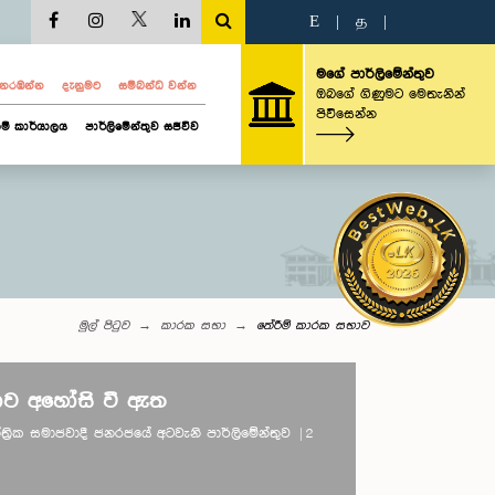
E
|
த
|
මගේ පාර්ලිමේන්තුව
ව නරඹන්න
දැනුමට
සම්බන්ධ වන්න
ඔබගේ ගිණුමට මෙතැනින්
පිවිසෙන්න
ම් කාර්යාලය
පාර්ලිමේන්තුව සජීවීව
මුල් පිටුව
කාරක සභා
තේරීම් කාරක සභාව
ව අහෝසි වී ඇත
තාන්ත්‍රික සමාජවාදී ජනරජයේ අටවැනි පාර්ලිමේන්තුව | 2