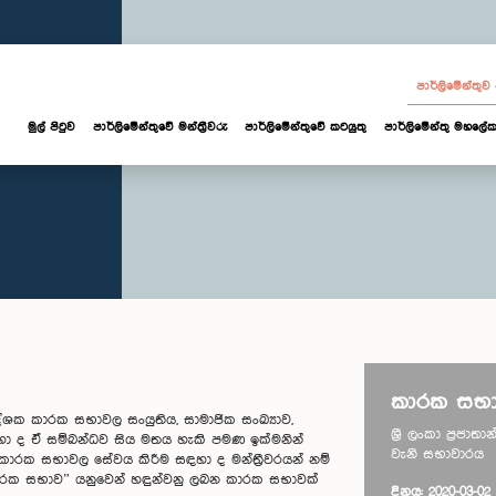
පාර්ලි‌මේන්තු
මුල් පිටුව
පාර්ලි‌මේන්තුවේ මන්ත්‍රීවරු
පාර්ලිමේන්තුවේ කටයුතු
පාර්ලිමේන්තු මහලේක
කාරක සභා
ක කාරක සභාවල සංයුතිය, සාමාජික සංඛ්‍යාව,
ශ්‍රී ලංකා ප්‍රජා
ා ද ඒ සම්බන්ධව සිය මතය හැකි පමණ ඉක්මනින්
වැනි සභාවාරය
කාරක සභාවල සේවය කිරීම සඳහා ද මන්ත‍්‍රීවරයන් නම්
කාරක සභාව” යනුවෙන් හඳුන්වනු ලබන කාරක සභාවක්
දිනය: 2020-03-02