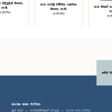
් බදියුදීන් මහතා,
ගරු පාඨලී චම්පික රණවක
ගරු මනෝ ග
පා.ම.
මහතා, පා.ම.
පා
සාමාජික
සාමාජික
සාම
මෙම පි
ලස් දේවානන්දා
ගරු විජිත හේරත් මහතා,
ගරු ම
තා, පා.ම.
පා.ම.
සේනාධිරාජා
සාමාජික
සාමාජික
සාම
කාරක සභා වාර්තා
මුල් පිටුව
පාර්ලිමේන්තුවේ කටයුතු
කාරක සභා වාර්තා