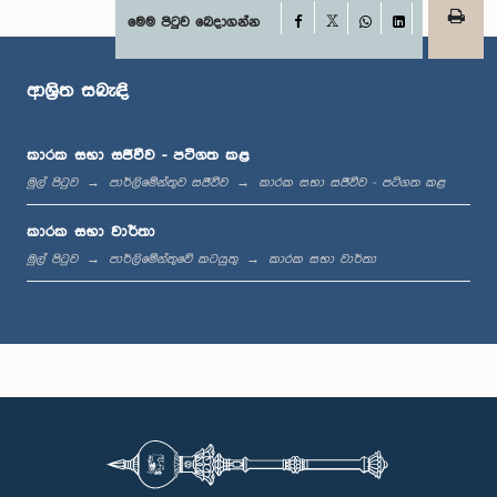
Facebook
මෙම පිටුව බෙදාගන්න
ගරු පී. හැරිසන් මහතා, පා.ම.
X
WhatsApp
LinkedIn
සාමාජික
ආශ්‍රිත සබැඳි
කාරක සභා සජීවීව - පටිගත කළ
මුල් පිටුව
පාර්ලිමේන්තුව සජීවීව
කාරක සභා සජීවීව - පටිගත කළ
කාරක සභා වාර්තා
මුල් පිටුව
පාර්ලිමේන්තුවේ කටයුතු
කාරක සභා වාර්තා
ගරු කබීර් හෂීම් මහතා, පා.ම.
සාමාජික