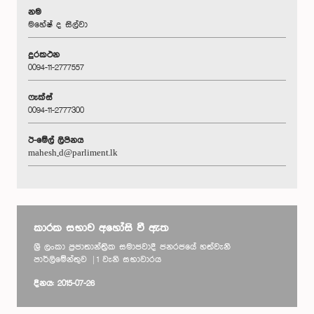
නම
මහේෂ් ද සිල්වා
දුරකථන
0094-11-2777557
ෆැක්ස්
0094-11-2777300
ඊ-මේල් ලිපිනය
mahesh_d@parliment.lk
කාරක සභාව අහෝසි වී ඇත
ශ්‍රී ලංකා ප්‍රජාතාන්ත්‍රික සමාජවාදී ජනරජයේ හත්වැනි
පාර්ලිමේන්තුව | 1 වැනි සභාවාරය
දිනය: 2015-07-26