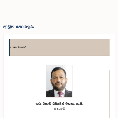
ආශ්‍රිත තොරතුරු
සාමාජිකයින්
ගරු රිසාඩ් බදියුදීන් මහතා, පා.ම.
සභාපති