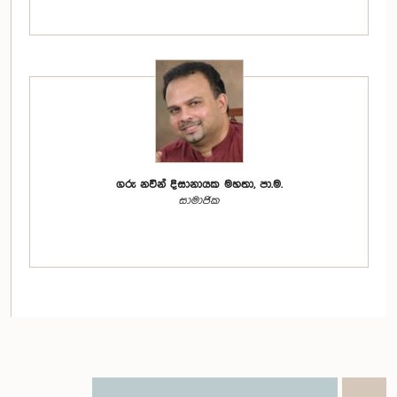
ගරු නවීන් දිසානායක මහතා, පා.ම.
සාමාජික