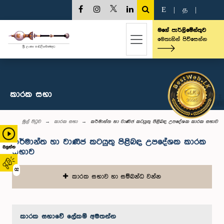
E
|
த
|
මගේ පාර්ලිමේන්තුව
මෙතැනින් පිවිසෙන්න
කාරක සභා
මුල් පිටුව
කාරක සභා
කර්මාන්ත හා වාණිජ කටයුතු පිළිබඳ උපදේශක කාරක සභාව
කර්මාන්ත හා වාණිජ කටයුතු පිළිබඳ උපදේශක කාරක
බලන්න
සභාව
02
කාරක සභාව හා සම්බන්ධ වන්න
කාරක සභා‌වේ ලේකම් අමතන්න