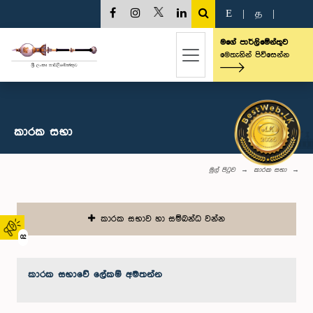
E
|
த
|
මගේ පාර්ලිමේන්තුව
මෙතැනින් පිවිසෙන්න
කාරක සභා
මුල් පිටුව
කාරක සභා
කාරක සභාව හා සම්බන්ධ වන්න
02
කාරක සභා‌වේ ලේකම් අමතන්න