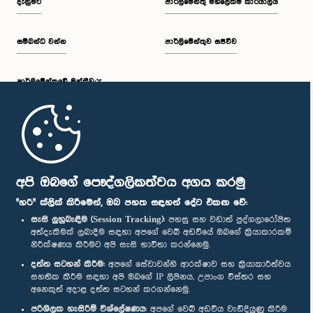
දැනුමට
පාර්ලිමේන්තු මහලේකම් කාර්යාලය
සම්බන්ධ වන්න
පාර්ලිමේන්තුව සජීවීව
පාර්ලි‌මේන්තුවේ මන්ත්‍රීවරු
මුල් පිටුව
පාර්ලිමේන්තු ජංගම යෙදුම
අපි ඔබගේ පෞද්ගලිකත්වය අගය කරමු
"හරි" ක්ලික් කිරීමෙන්, ඔබ පහත සඳහන් දේට එකඟ වේ:
සැසි ලුහුබැඳීම (Session Tracking):
පහසු සහ වඩාත් පුද්ගලාරෝපිත
අත්දැකීමක් ලබාදීම සඳහා අපගේ වෙබ් අඩවියේ ඔබගේ ක්‍රියාකාරකම්
නිරීක්ෂණය කිරීමට අපි සැසි භාවිතා කරන්නෙමු.
අප හා සම්බන්ධ වී සිටින්න :
දත්ත සටහන් කිරීම:
අපගේ සේවාවන්හි ආරක්ෂාව සහ ක්‍රියාකාරීත්වය
සහතික කිරීම සඳහා අපි ඔබගේ IP ලිපිනය, උපාංග විස්තර සහ
අනෙකුත් අදාළ දත්ත සටහන් කරගන්නෙමු.
සම්මාන
පරිශීලක හැසිරීම් විශ්ලේෂණය:
අපගේ වෙබ් අඩවිය වැඩිදියුණු කිරීම