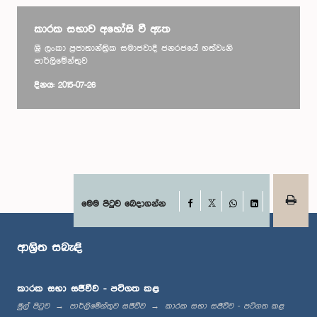
කාරක සභාව අහෝසි වී ඇත
ශ්‍රී ලංකා ප්‍රජාතාන්ත්‍රික සමාජවාදී ජනරජයේ හත්වැනි
පාර්ලිමේන්තුව
දිනය: 2015-07-26
Facebook
මෙම පිටුව බෙදාගන්න
X
WhatsApp
LinkedIn
ආශ්‍රිත සබැඳි
කාරක සභා සජීවීව - පටිගත කළ
මුල් පිටුව
පාර්ලිමේන්තුව සජීවීව
කාරක සභා සජීවීව - පටිගත කළ