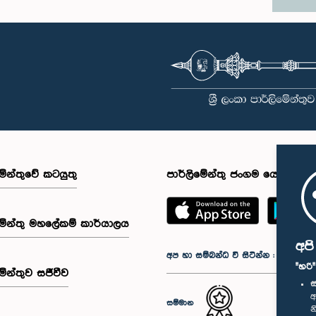
මේන්තුවේ කටයුතු
පාර්ලිමේන්තු ජංගම යෙදුම
මේන්තු මහලේකම් කාර්යාලය
අප
අප හා සම්බන්ධ වී සිටින්න :
"හරි
මේන්තුව සජීවීව
ස
අ
සම්මාන
න