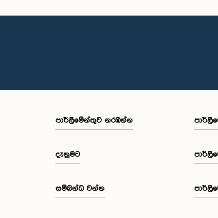
පාර්ලි‌මේන්තුව නරඹන්න
පාර්ලි
දැනුමට
පාර්ලි
සම්බන්ධ වන්න
පාර්ලි