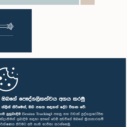
ි ඔබගේ පෞද්ගලිකත්වය අගය කරමු
" ක්ලික් කිරීමෙන්, ඔබ පහත සඳහන් දේට එකඟ වේ:
ැසි ලුහුබැඳීම (Session Tracking):
පහසු සහ වඩාත් පුද්ගලාරෝපිත
ත්දැකීමක් ලබාදීම සඳහා අපගේ වෙබ් අඩවියේ ඔබගේ ක්‍රියාකාරකම්
ිරීක්ෂණය කිරීමට අපි සැසි භාවිතා කරන්නෙමු.