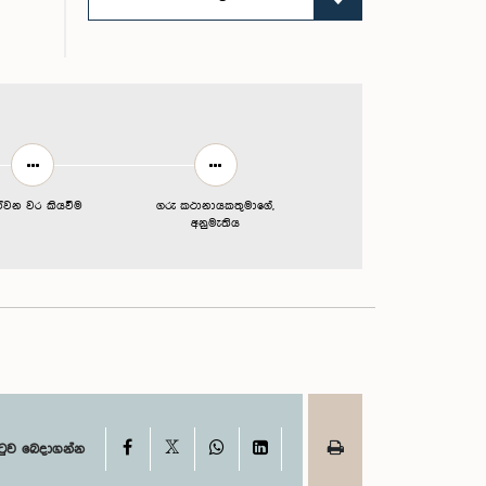
න්වන වර කියවීම
ගරු කථානායකතුමාගේ,
අනුමැතිය
X
Facebook
WhatsApp
LinkedIn
ටුව බෙදාගන්න