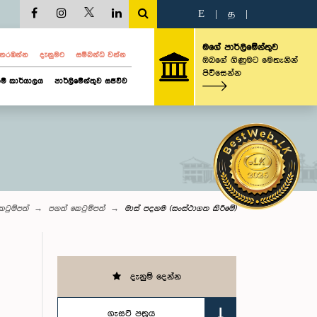
E
|
த
|
මගේ පාර්ලිමේන්තුව
ව නරඹන්න
දැනුමට
සම්බන්ධ වන්න
ඔබගේ ගිණුමට මෙතැනින්
පිවිසෙන්න
ම් කාර්යාලය
පාර්ලිමේන්තුව සජීවීව
ටුම්පත්
පනත් කෙටුම්පත්
මාස් පදනම (සංස්ථාගත කිරීමේ)
දැනුම් දෙන්න
ගැසට් පත්‍රය