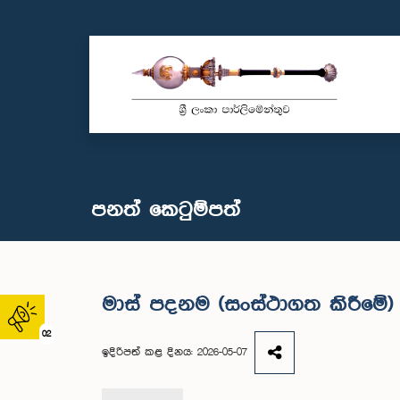
පනත් කෙටුම්පත්
මාස් පදනම (සංස්ථාගත කිරීමේ)
02
ඉදිරිපත් කළ දිනය: 2026-05-07