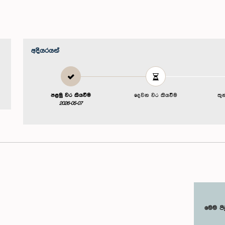
අදියරයන්
පළමු වර කියවීම
දෙවන වර කියවීම
තු
2026-05-07
මෙම පි