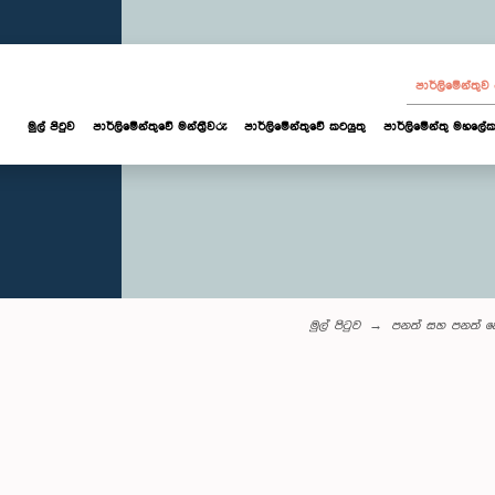
පාර්ලි‌මේන්තු
මුල් පිටුව
පාර්ලි‌මේන්තුවේ මන්ත්‍රීවරු
පාර්ලිමේන්තුවේ කටයුතු
පාර්ලිමේන්තු මහලේක
මුල් පිටුව
පනත් සහ පනත් කෙ