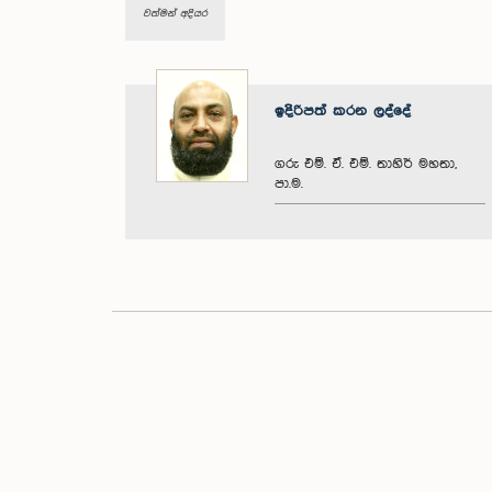
වත්මන් අදියර
ඉදිරිපත් කරන ලද්දේ
ගරු එම්. ඒ. එම්. තාහිර් මහතා,
පා.ම.