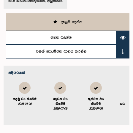
ගරු කථානායකතුමාගේ, අනුමැතිය
දැනුම් දෙන්න
පනත බලන්න
පනත් කෙටුම්පත බාගත කරන්න
අදියරයන්
පළමු වර කියවීම
දෙවන වර
තුන්වන වර
ගර
2026-04-09
කියවීම
කියවීම
කථානායක
2026-07-09
2026-07-09
අනුම
2026-0