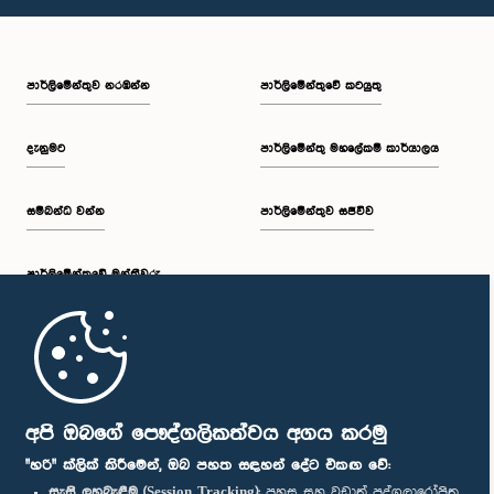
පාර්ලි‌මේන්තුව නරඹන්න
පාර්ලිමේන්තුවේ කටයුතු
දැනුමට
පාර්ලිමේන්තු මහලේකම් කාර්යාලය
සම්බන්ධ වන්න
පාර්ලිමේන්තුව සජීවීව
පාර්ලි‌මේන්තුවේ මන්ත්‍රීවරු
මුල් පිටුව
පාර්ලිමේන්තු ජංගම යෙදුම
අපි ඔබගේ පෞද්ගලිකත්වය අගය කරමු
"හරි" ක්ලික් කිරීමෙන්, ඔබ පහත සඳහන් දේට එකඟ වේ:
සැසි ලුහුබැඳීම (Session Tracking):
පහසු සහ වඩාත් පුද්ගලාරෝපිත