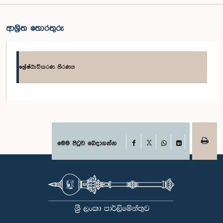
ආශ්‍රිත තොරතුරු
ශ්‍රේෂ්ඨාධිකරණ තීරණය
Facebook
මෙම පිටුව බෙදාගන්න
X
WhatsApp
LinkedIn