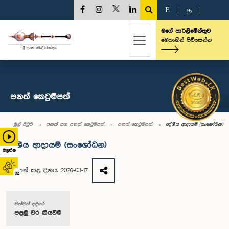
E
|
த
|
මගේ පාර්ලිමේන්තුව
මෙතැනින් පිවිසෙන්න
පනත් කෙටුම්පත්
මුල් පිටුව
පනත් සහ පනත් කෙටුම්පත්
පනත් කෙටුම්පත්
දේශීය ආදායම් (සංශෝධන)
දේශීය ආදායම් (සංශෝධන)
බලන්න
ඉදිරිපත් කළ දිනය: 2026-03-17
02
වත්මන් අදියර
පළමු වර කියවීම