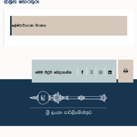
ආශ්‍රිත තොරතුරු
ශ්‍රේෂ්ඨාධිකරණ තීරණය
Facebook
මෙම පිටුව බෙදාගන්න
X
WhatsApp
LinkedIn