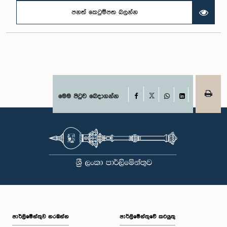
පනත් කෙටුම්පත බලන්න
Facebook
මෙම පිටුව බෙදාගන්න
X
WhatsApp
LinkedIn
පාර්ලි‌මේන්තුව නරඹන්න
පාර්ලිමේන්තුවේ කටයුතු