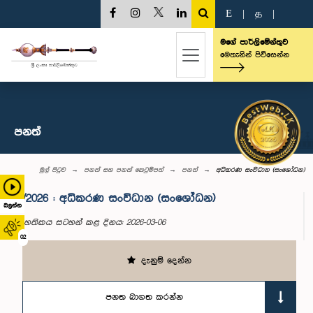
E
|
த
|
මගේ පාර්ලිමේන්තුව
මෙතැනින් පිවිසෙන්න
පනත්
මුල් පිටුව
පනත් සහ පනත් කෙටුම්පත්
පනත්
අධිකරණ සංවිධාන (සංශෝධන)
8/2026 : අධිකරණ සංවිධාන (සංශෝධන)
බලන්න
සහතිකය සටහන් කළ දිනය: 2026-03-06
02
දැනුම් දෙන්න
පනත බාගත කරන්න