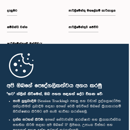
දැනුමට
පාර්ලිමේන්තු මහලේකම් කාර්යාලය
සම්බන්ධ වන්න
පාර්ලිමේන්තුව සජීවීව
පාර්ලි‌මේන්තුවේ මන්ත්‍රීවරු
මුල් පිටුව
පාර්ලිමේන්තු ජංගම යෙදුම
අපි ඔබගේ පෞද්ගලිකත්වය අගය කරමු
"හරි" ක්ලික් කිරීමෙන්, ඔබ පහත සඳහන් දේට එකඟ වේ:
සැසි ලුහුබැඳීම (Session Tracking):
පහසු සහ වඩාත් පුද්ගලාරෝපිත
අත්දැකීමක් ලබාදීම සඳහා අපගේ වෙබ් අඩවියේ ඔබගේ ක්‍රියාකාරකම්
නිරීක්ෂණය කිරීමට අපි සැසි භාවිතා කරන්නෙමු.
අප හා සම්බන්ධ වී සිටින්න :
දත්ත සටහන් කිරීම:
අපගේ සේවාවන්හි ආරක්ෂාව සහ ක්‍රියාකාරීත්වය
සහතික කිරීම සඳහා අපි ඔබගේ IP ලිපිනය, උපාංග විස්තර සහ