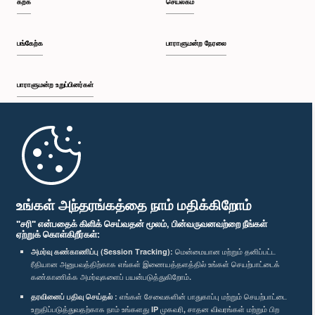
கற்க
செயலகம்
பி.ப. 12:26 - பி.ப. 12:37
பங்கேற்க
பாராளுமன்ற நேரலை
பாராளுமன்ற உறுப்பினர்கள்
பி.ப. 12:37 - பி.ப. 12:56
முதற்பக்கம்
பி.ப. 12:56 - பி.ப. 1:07
பாராளுமன்ற கையடக்க செயலி
உங்கள் அந்தரங்கத்தை நாம் மதிக்கிறோம்
"சரி" என்பதைக் கிளிக் செய்வதன் மூலம், பின்வருவனவற்றை நீங்கள்
ஏற்றுக் கொள்கிறீர்கள்:
பி.ப. 1:07 - பி.ப. 1:14
அமர்வு கண்காணிப்பு (Session Tracking):
மென்மையான மற்றும் தனிப்பட்ட
ரீதியான அனுபவத்திற்காக எங்கள் இணையத்தளத்தில் உங்கள் செயற்பாட்டைக்
எம்மை பின்தொடர்க :
கண்காணிக்க அமர்வுகளைப் பயன்படுத்துகிறோம்.
தரவினைப் பதிவு செய்தல் :
எங்கள் சேவைகளின் பாதுகாப்பு மற்றும் செயற்பாட்டை
பி.ப. 1:14 - பி.ப. 1:22
விருதுகள்
உறுதிப்படுத்துவதற்காக நாம் உங்களது IP முகவரி, சாதன விவரங்கள் மற்றும் பிற