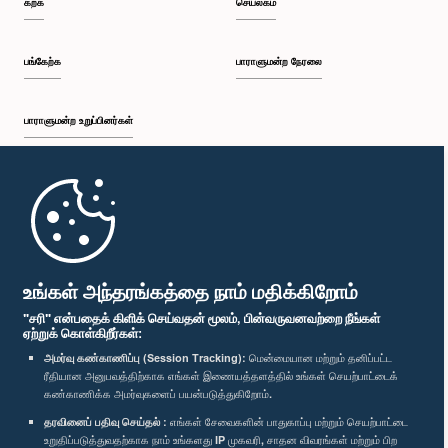
கற்க
செயலகம்
பி.ப. 12:26 - பி.ப. 12:37
பங்கேற்க
பாராளுமன்ற நேரலை
பாராளுமன்ற உறுப்பினர்கள்
பி.ப. 12:37 - பி.ப. 12:56
முதற்பக்கம்
பி.ப. 12:56 - பி.ப. 1:07
பாராளுமன்ற கையடக்க செயலி
உங்கள் அந்தரங்கத்தை நாம் மதிக்கிறோம்
"சரி" என்பதைக் கிளிக் செய்வதன் மூலம், பின்வருவனவற்றை நீங்கள்
ஏற்றுக் கொள்கிறீர்கள்:
பி.ப. 1:07 - பி.ப. 1:14
அமர்வு கண்காணிப்பு (Session Tracking):
மென்மையான மற்றும் தனிப்பட்ட
ரீதியான அனுபவத்திற்காக எங்கள் இணையத்தளத்தில் உங்கள் செயற்பாட்டைக்
எம்மை பின்தொடர்க :
கண்காணிக்க அமர்வுகளைப் பயன்படுத்துகிறோம்.
தரவினைப் பதிவு செய்தல் :
எங்கள் சேவைகளின் பாதுகாப்பு மற்றும் செயற்பாட்டை
பி.ப. 1:14 - பி.ப. 1:22
விருதுகள்
உறுதிப்படுத்துவதற்காக நாம் உங்களது IP முகவரி, சாதன விவரங்கள் மற்றும் பிற