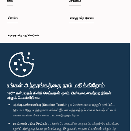
கற்க
செயலகம்
பி.ப. 12:26 - பி.ப. 12:37
பங்கேற்க
பாராளுமன்ற நேரலை
பாராளுமன்ற உறுப்பினர்கள்
பி.ப. 12:37 - பி.ப. 12:56
முதற்பக்கம்
பி.ப. 12:56 - பி.ப. 1:07
பாராளுமன்ற கையடக்க செயலி
உங்கள் அந்தரங்கத்தை நாம் மதிக்கிறோம்
"சரி" என்பதைக் கிளிக் செய்வதன் மூலம், பின்வருவனவற்றை நீங்கள்
ஏற்றுக் கொள்கிறீர்கள்:
பி.ப. 1:07 - பி.ப. 1:14
அமர்வு கண்காணிப்பு (Session Tracking):
மென்மையான மற்றும் தனிப்பட்ட
ரீதியான அனுபவத்திற்காக எங்கள் இணையத்தளத்தில் உங்கள் செயற்பாட்டைக்
எம்மை பின்தொடர்க :
கண்காணிக்க அமர்வுகளைப் பயன்படுத்துகிறோம்.
தரவினைப் பதிவு செய்தல் :
எங்கள் சேவைகளின் பாதுகாப்பு மற்றும் செயற்பாட்டை
பி.ப. 1:14 - பி.ப. 1:22
விருதுகள்
உறுதிப்படுத்துவதற்காக நாம் உங்களது IP முகவரி, சாதன விவரங்கள் மற்றும் பிற