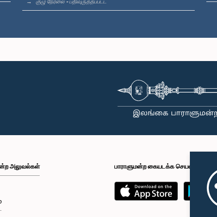
குழு நேரலை - பதிவுருத்தப்பட்ட
ன்ற அலுவல்கள்
பாராளுமன்ற கையடக்க செயலி
்