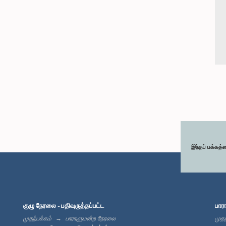
இந்தப் பக்கத்
குழு நேரலை - பதிவுருத்தப்பட்ட
பார
முதற்பக்கம்
பாராளுமன்ற நேரலை
முதற