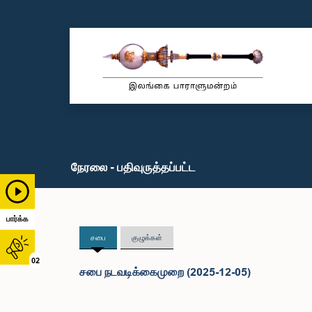
நேரலை - பதிவுருத்தப்பட்ட
பார்க்க
சபை
குழுக்கள்
02
சபை நடவடிக்கைமுறை (2025-12-05)