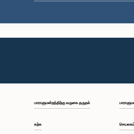
பாராளுமன்றத்திற்கு வருகை தருதல்
பாராளும
கற்க
செயலகம