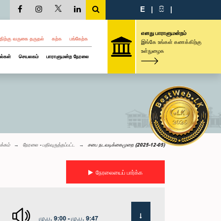
E
|
සි
|
எனது பாராளுமன்றம்
திற்கு வருகை தருதல்
கற்க
பங்கேற்க
இங்கே உங்கள் கணக்கிற்கு
உள்நுழைக
ல்கள்
செயலகம்
பாராளுமன்ற நேரலை
க்கம்
நேரலை - பதிவுருத்தப்பட்ட
சபை நடவடிக்கைமுறை (2025-12-05)
நேரலையைப் பார்க்க
மு.ப. 9:00 - மு.ப. 9:47