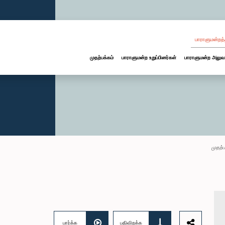
பாராளுமன்றத்
முதற்பக்கம்
பாராளுமன்ற உறுப்பினர்கள்
பாராளுமன்ற அலுவ
முதற்ப
பார்க்க
பதிவிறக்க