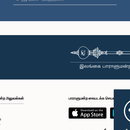
ன்ற அலுவல்கள்
பாராளுமன்ற கையடக்க செயலி
்