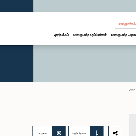
பாராளுமன்றத்
முதற்பக்கம்
பாராளுமன்ற உறுப்பினர்கள்
பாராளுமன்ற அலுவ
முதற்ப
பார்க்க
பதிவிறக்க