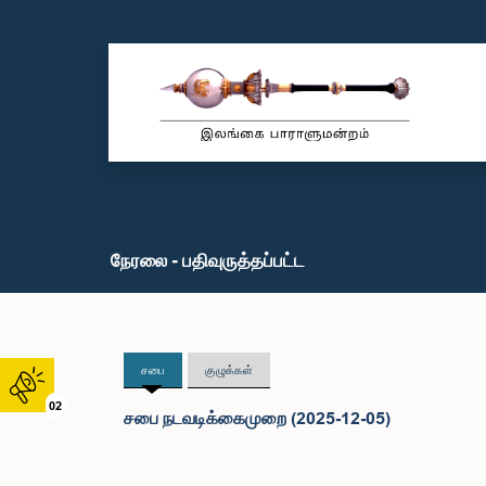
நேரலை - பதிவுருத்தப்பட்ட
சபை
குழுக்கள்
02
சபை நடவடிக்கைமுறை (2025-12-05)