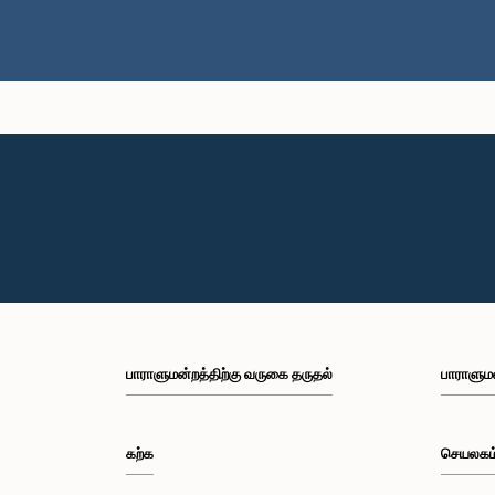
பாராளுமன்றத்திற்கு வருகை தருதல்
பாராளும
கற்க
செயலகம