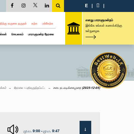
E
|
සි
|
எனது பாராளுமன்றம்
திற்கு வருகை தருதல்
கற்க
பங்கேற்க
இங்கே உங்கள் கணக்கிற்கு
உள்நுழைக
ல்கள்
செயலகம்
பாராளுமன்ற நேரலை
க்கம்
நேரலை - பதிவுருத்தப்பட்ட
சபை நடவடிக்கைமுறை (2025-12-05)
மு.ப. 9:00 - மு.ப. 9:47