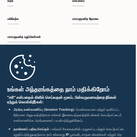
கற்க
செயலகம்
பி.ப. 12:26 - பி.ப. 12:37
பங்கேற்க
பாராளுமன்ற நேரலை
பாராளுமன்ற உறுப்பினர்கள்
பி.ப. 12:37 - பி.ப. 12:56
முதற்பக்கம்
பி.ப. 12:56 - பி.ப. 1:07
பாராளுமன்ற கையடக்க செயலி
உங்கள் அந்தரங்கத்தை நாம் மதிக்கிறோம்
"சரி" என்பதைக் கிளிக் செய்வதன் மூலம், பின்வருவனவற்றை நீங்கள்
ஏற்றுக் கொள்கிறீர்கள்:
பி.ப. 1:07 - பி.ப. 1:14
அமர்வு கண்காணிப்பு (Session Tracking):
மென்மையான மற்றும் தனிப்பட்ட
ரீதியான அனுபவத்திற்காக எங்கள் இணையத்தளத்தில் உங்கள் செயற்பாட்டைக்
எம்மை பின்தொடர்க :
கண்காணிக்க அமர்வுகளைப் பயன்படுத்துகிறோம்.
தரவினைப் பதிவு செய்தல் :
எங்கள் சேவைகளின் பாதுகாப்பு மற்றும் செயற்பாட்டை
பி.ப. 1:14 - பி.ப. 1:22
விருதுகள்
உறுதிப்படுத்துவதற்காக நாம் உங்களது IP முகவரி, சாதன விவரங்கள் மற்றும் பிற