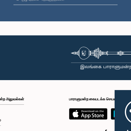
ன்ற அலுவல்கள்
பாராளுமன்ற கையடக்க செயலி
்