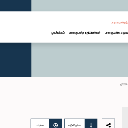
பாராளுமன்றத்
முதற்பக்கம்
பாராளுமன்ற உறுப்பினர்கள்
பாராளுமன்ற அலுவ
முதற்ப
பார்க்க
பதிவிறக்க