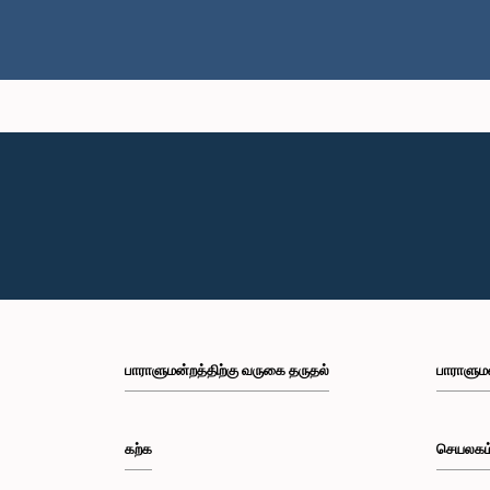
பாராளுமன்றத்திற்கு வருகை தருதல்
பாராளும
கற்க
செயலகம