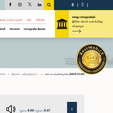
E
|
සි
|
எனது பாராளுமன்றம்
திற்கு வருகை தருதல்
கற்க
பங்கேற்க
இங்கே உங்கள் கணக்கிற்கு
உள்நுழைக
ல்கள்
செயலகம்
பாராளுமன்ற நேரலை
க்கம்
நேரலை - பதிவுருத்தப்பட்ட
சபை நடவடிக்கைமுறை (2025-12-05)
மு.ப. 9:00 - மு.ப. 9:47