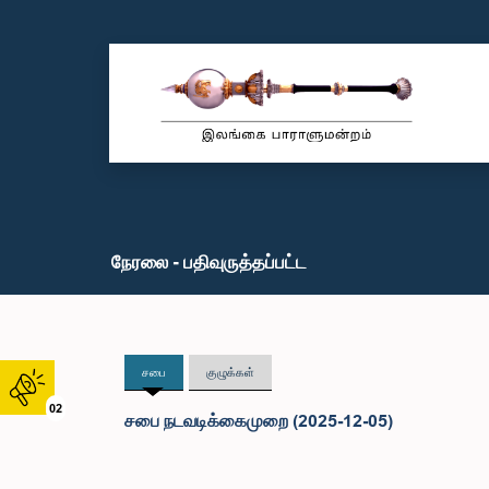
நேரலை - பதிவுருத்தப்பட்ட
சபை
குழுக்கள்
02
சபை நடவடிக்கைமுறை (2025-12-05)