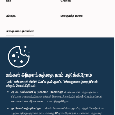
கற்க
செயலகம்
பி.ப. 12:26 - பி.ப. 12:37
பங்கேற்க
பாராளுமன்ற நேரலை
பாராளுமன்ற உறுப்பினர்கள்
பி.ப. 12:37 - பி.ப. 12:56
முதற்பக்கம்
பி.ப. 12:56 - பி.ப. 1:07
பாராளுமன்ற கையடக்க செயலி
உங்கள் அந்தரங்கத்தை நாம் மதிக்கிறோம்
"சரி" என்பதைக் கிளிக் செய்வதன் மூலம், பின்வருவனவற்றை நீங்கள்
ஏற்றுக் கொள்கிறீர்கள்:
பி.ப. 1:07 - பி.ப. 1:14
அமர்வு கண்காணிப்பு (Session Tracking):
மென்மையான மற்றும் தனிப்பட்ட
ரீதியான அனுபவத்திற்காக எங்கள் இணையத்தளத்தில் உங்கள் செயற்பாட்டைக்
எம்மை பின்தொடர்க :
கண்காணிக்க அமர்வுகளைப் பயன்படுத்துகிறோம்.
தரவினைப் பதிவு செய்தல் :
எங்கள் சேவைகளின் பாதுகாப்பு மற்றும் செயற்பாட்டை
பி.ப. 1:14 - பி.ப. 1:22
விருதுகள்
உறுதிப்படுத்துவதற்காக நாம் உங்களது IP முகவரி, சாதன விவரங்கள் மற்றும் பிற