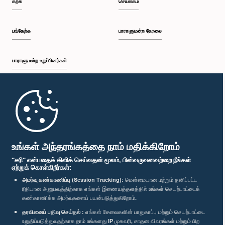
கற்க
செயலகம்
பி.ப. 12:26 - பி.ப. 12:37
பங்கேற்க
பாராளுமன்ற நேரலை
பாராளுமன்ற உறுப்பினர்கள்
பி.ப. 12:37 - பி.ப. 12:56
முதற்பக்கம்
பி.ப. 12:56 - பி.ப. 1:07
பாராளுமன்ற கையடக்க செயலி
உங்கள் அந்தரங்கத்தை நாம் மதிக்கிறோம்
"சரி" என்பதைக் கிளிக் செய்வதன் மூலம், பின்வருவனவற்றை நீங்கள்
ஏற்றுக் கொள்கிறீர்கள்:
பி.ப. 1:07 - பி.ப. 1:14
அமர்வு கண்காணிப்பு (Session Tracking):
மென்மையான மற்றும் தனிப்பட்ட
ரீதியான அனுபவத்திற்காக எங்கள் இணையத்தளத்தில் உங்கள் செயற்பாட்டைக்
எம்மை பின்தொடர்க :
கண்காணிக்க அமர்வுகளைப் பயன்படுத்துகிறோம்.
தரவினைப் பதிவு செய்தல் :
எங்கள் சேவைகளின் பாதுகாப்பு மற்றும் செயற்பாட்டை
பி.ப. 1:14 - பி.ப. 1:22
விருதுகள்
உறுதிப்படுத்துவதற்காக நாம் உங்களது IP முகவரி, சாதன விவரங்கள் மற்றும் பிற