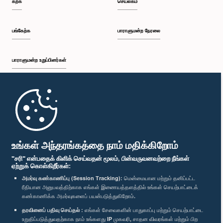
கற்க
செயலகம்
பி.ப. 12:26 - பி.ப. 12:37
பங்கேற்க
பாராளுமன்ற நேரலை
பாராளுமன்ற உறுப்பினர்கள்
பி.ப. 12:37 - பி.ப. 12:56
முதற்பக்கம்
பி.ப. 12:56 - பி.ப. 1:07
பாராளுமன்ற கையடக்க செயலி
உங்கள் அந்தரங்கத்தை நாம் மதிக்கிறோம்
"சரி" என்பதைக் கிளிக் செய்வதன் மூலம், பின்வருவனவற்றை நீங்கள்
ஏற்றுக் கொள்கிறீர்கள்:
பி.ப. 1:07 - பி.ப. 1:14
அமர்வு கண்காணிப்பு (Session Tracking):
மென்மையான மற்றும் தனிப்பட்ட
ரீதியான அனுபவத்திற்காக எங்கள் இணையத்தளத்தில் உங்கள் செயற்பாட்டைக்
எம்மை பின்தொடர்க :
கண்காணிக்க அமர்வுகளைப் பயன்படுத்துகிறோம்.
தரவினைப் பதிவு செய்தல் :
எங்கள் சேவைகளின் பாதுகாப்பு மற்றும் செயற்பாட்டை
பி.ப. 1:14 - பி.ப. 1:22
விருதுகள்
உறுதிப்படுத்துவதற்காக நாம் உங்களது IP முகவரி, சாதன விவரங்கள் மற்றும் பிற