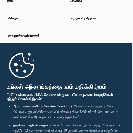
கற்க
செயலகம்
பி.ப. 12:26 - பி.ப. 12:37
பங்கேற்க
பாராளுமன்ற நேரலை
பாராளுமன்ற உறுப்பினர்கள்
பி.ப. 12:37 - பி.ப. 12:56
முதற்பக்கம்
பி.ப. 12:56 - பி.ப. 1:07
பாராளுமன்ற கையடக்க செயலி
உங்கள் அந்தரங்கத்தை நாம் மதிக்கிறோம்
"சரி" என்பதைக் கிளிக் செய்வதன் மூலம், பின்வருவனவற்றை நீங்கள்
ஏற்றுக் கொள்கிறீர்கள்:
பி.ப. 1:07 - பி.ப. 1:14
அமர்வு கண்காணிப்பு (Session Tracking):
மென்மையான மற்றும் தனிப்பட்ட
ரீதியான அனுபவத்திற்காக எங்கள் இணையத்தளத்தில் உங்கள் செயற்பாட்டைக்
எம்மை பின்தொடர்க :
கண்காணிக்க அமர்வுகளைப் பயன்படுத்துகிறோம்.
தரவினைப் பதிவு செய்தல் :
எங்கள் சேவைகளின் பாதுகாப்பு மற்றும் செயற்பாட்டை
பி.ப. 1:14 - பி.ப. 1:22
விருதுகள்
உறுதிப்படுத்துவதற்காக நாம் உங்களது IP முகவரி, சாதன விவரங்கள் மற்றும் பிற