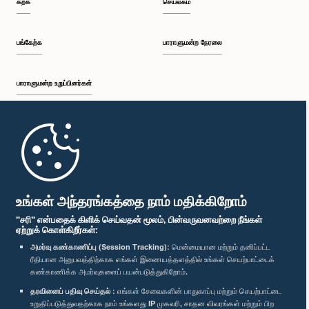
கற்க
செயலகம்
பி.ப. 12:26 - பி.ப. 12:37
பங்கேற்க
பாராளுமன்ற நேரலை
பாராளுமன்ற உறுப்பினர்கள்
பி.ப. 12:37 - பி.ப. 12:56
முதற்பக்கம்
பி.ப. 12:56 - பி.ப. 1:07
பாராளுமன்ற கையடக்க செயலி
உங்கள் அந்தரங்கத்தை நாம் மதிக்கிறோம்
"சரி" என்பதைக் கிளிக் செய்வதன் மூலம், பின்வருவனவற்றை நீங்கள்
ஏற்றுக் கொள்கிறீர்கள்:
பி.ப. 1:07 - பி.ப. 1:14
அமர்வு கண்காணிப்பு (Session Tracking):
மென்மையான மற்றும் தனிப்பட்ட
ரீதியான அனுபவத்திற்காக எங்கள் இணையத்தளத்தில் உங்கள் செயற்பாட்டைக்
எம்மை பின்தொடர்க :
கண்காணிக்க அமர்வுகளைப் பயன்படுத்துகிறோம்.
தரவினைப் பதிவு செய்தல் :
எங்கள் சேவைகளின் பாதுகாப்பு மற்றும் செயற்பாட்டை
பி.ப. 1:14 - பி.ப. 1:22
விருதுகள்
உறுதிப்படுத்துவதற்காக நாம் உங்களது IP முகவரி, சாதன விவரங்கள் மற்றும் பிற