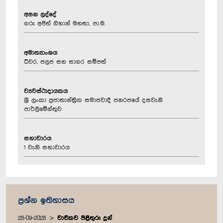
අසන ලද්දේ
ගරු අජිත් ගිහාන් මහතා, පා.ම.
අමාත්‍යාංශය
ධීවර, ජලජ සහ සාගර සම්පත්
ව්‍යවස්ථාදායකය
ශ්‍රී ලංකා ප්‍රජාතාන්ත්‍රික සමාජවාදී ජනරජයේ දසවැනි
පාර්ලිමේන්තුව
සභාවාරය
1 වැනි සභාවාරය
ප්‍රශ්න ඉතිහාසය
25-09-2025
වාචිකව පිළිතුරු දුන්