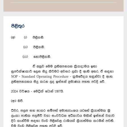
පිළිතුර
(අ) (i) පිළිගනී.
(ii) පිළිගනී.
(iii) නොපිළිගනී.
ඒ අනුව මෙම ප්‍රතිඅපනයන ක්‍රියාදාමය ඉතා
සුපරීක්ෂාකාරී ලෙස සිදු කිරීමට අවසර ලබා දී ඇති අතර, ඒ සඳහා
SOP - Standard Operating Procedure - ක්‍රමවේදය හඳුන්වා දී ඇත.
ප්‍රතිඅපනයනය සිදු කරන ලද ඉස්සන් ප්‍රමාණය පහත පරිදි වේ.
2024 වර්ෂය - මෙට්‍රික් ‍ටොන් 1,187යි.
(ආ) ඔව්.
ධීවර, ජලජ සහ සාගර සම්පත් අමාත්‍යාංශය යටතේ ක්‍රියාත්මක ශ්‍රී
ලංකා ජාතික ජලජීවී වගා සංවර්ධන අධිකාරිය මඟින් ඉස්සන් වගාව
දිරි ගැන්වීම සඳහා වැඩ පිළිවෙළ රාශියක් ක්‍රියාත්මක කරමින් පවතී.
එම වැඩ පිළිවෙළ පහත පරිදි වේ.