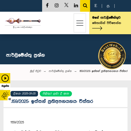
E
|
த
|
මගේ පාර්ලිමේන්තුව
මෙතැනින් පිවිසෙන්න
පාර්ලි‌මේන්තු‌ ප්‍රශ්න
මුල් පිටුව
පාර්ලි‌මේන්තු‌ ප්‍රශ්න
1159/2025: ඉස්සන් ප්‍රතිඅපනයනය: විස්තර
බලන්න
දිනය: 2025-09-25
පිළිතුර ලබා දී ඇත
02
1159/2025: ඉස්සන් ප්‍රතිඅපනයනය: විස්තර
1159/2025