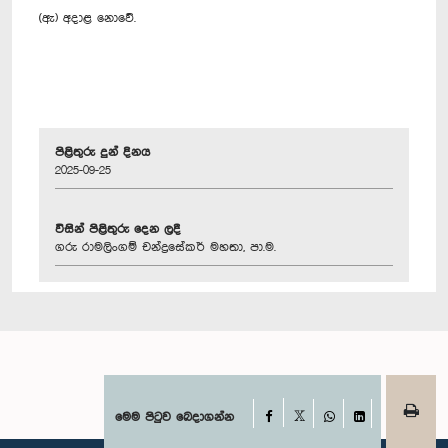
(ඇ) අදාළ නොවේ.
පිළිතුරු දුන් දිනය
2025-09-25
විසින් පිළිතුරු දෙන ලදී
ගරු රාමලිංගම් චන්ද්‍රසේකර් මහතා, පා.ම.
Facebook
මෙම පිටුව බෙදාගන්න
X
WhatsApp
LinkedIn