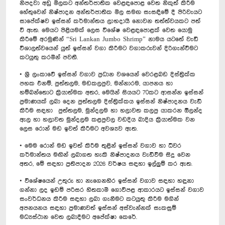
නිපදවා අඩු මිලකට අන්තර්ජාතික වෙළඳපොළ වෙත නිකුත් කිරීම
හේතුවෙන් නිෂ්පාදන අන්තර්ජාතික මිල සමඟ සැසඳීමේ දී පිරිවැයට
සාපේක්ෂව ඉස්සන් කර්මාන්තය ලාභදායී නොවන තත්ත්වයකට පත්
වී ඇත. මෙයට පිළියමක් ලෙස විශේෂ වෙළඳපොළක් වෙත යොමු
කිරීමේ අරමුණින් “Sri Lankan Jumbo Shrimp” නාමය යටතේ වැඩි
විශාලත්වයෙන් යුත් ඉස්සන් වගා කිරීමට වගාකරුවන් දිරිගැන්වීමට
කටයුතු කරමින් පවතී.
• ශ්‍රී ලංකාවේ ඉස්සන් වගාව ප්‍රධාන වශයෙන් වෙරළබඩ දිස්ත්‍රික්ක
පහක එනම්, පුත්තලම, මඩකලපුව, මන්නාරම, යාපනය හා
හම්බන්තොට ක්‍රියාත්මක අතර, මෙයින් සියයට 70කට ආසන්න ඉස්සන්
ප්‍රමාණයක් ලබා දෙන පුත්තලම දිස්ත්‍රික්කය ඉස්සන් නිෂ්පාදනය වැඩි
කිරීම සඳහා පුත්තලම, මුන්දලම හා හලාවත කලපු යාකරන ඕලන්ද
ඇල හා හලාවත මුන්දලම කළපුවල වඩදිය බාදිය ක්‍රියාත්මක වන
ලෙස රොන් මඩ ඉවත් කිරීමට අවශ්‍යව ඇත.
• මෙම රොන් මඩ ඉවත් කිරීම තුළින් ඉස්සන් වගාව හා ධීවර
කර්මාන්තය මඟින් ලබාගත හැකි නිෂ්පාදනය වැඩිවීම සිදු වෙන
අතර, මේ සඳහා ප්‍රතිපාදන 2026 වර්ෂය සඳහා ඉල්ලුම් කර ඇත.
• විශේෂයෙන් උතුරු හා නැගෙනහිර ඉස්සන් වගාව සඳහා හඳුනා
ගන්නා ලද ඉඩම් පරිසර හිතකාමී ගොවිපළ ආකාරයට ඉස්සන් වගාව
සංවර්ධනය කිරීම සඳහා ලබා ගැනීමට කටයුතු කිරීම මගින්
අපනයනය සඳහා ප්‍රමාණවත් ඉස්සන් අස්වැන්නක් සැකසුම්
මධ්‍යස්ථාන වෙත ලබාදීමට අපේක්ෂා කෙරේ.