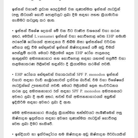
ඉස්සන් වගාවේ ප්‍රධාන යෙදවුමක් වන ගුණාත්මක ඉස්සන් පැටවුන්
(පසු කීටයන්) ගොවි පොළවලට ලබා දීම සඳහා පහත ක්‍රියාමාර්ග
ගැනීමට කටයුතු කර ඇත.
• ඉස්සන් විශේෂ දෙකක් මේ වන විට වාණිජ වශයෙන් වගා කරන
අතර, මෙයින් L.vannamei ඉස්සන් වගා ගොවිපොළ වෙත EHP නමැති
පරපෝෂී රෝගයක් ආසාදනය වී තිබීම නිසා ඉස්සන්ගේ වර්ධන
වේගය අඩු වීම හේතුවෙන් ඉස්සන් නිෂ්පාදනයේ යම් අඩු වීමක්
පෙන්නුම් කරයි. මෙයට පිළියමක් ලෙස EHP රෝග පාලනයද
ඇතුළත්ව අභිජනනාගාර සහ ගොවිපොළ සඳහා යහපත් ජලජීවී වගා
කළමනාකරණ පිළිවෙත් හඳුන්වා දී ක්‍රියාත්මක කරමින් පවතී.
• EHP රෝගය හේතුවෙන් වගාකරුවන් SPF P. monodon ඉස්සන්
වගාව සඳහා වැඩි නැඹුරුතාවක් දක්වන බැවින්, එම වගා විශේෂයේ
පැටවුන්ගේ ඌනතාවක් පවතී. මෙයට පිළියමක් ලෙස සංවර්ධනය
කරන ලද අභිජනනාගාර 5ක් සඳහා SPF P. monodon අභිජනනයට
අවසර ලබා දී ඇති අතර, තවත් එක් අභිජනනාගාරයක් අලුතින්
ඉදිකිරීම සඳහා අවසර ලබා දී ඇත.
මෙම අභිජනනාගාර සියල්ල ක්‍රියාත්මක තත්ත්වයට පැමිණීමෙන් පසු
නිෂ්පාදන ඉලක්කය සඳහා අවශ්‍ය ගුණාත්මක පැටවුන් ගොවිපළ
වෙත ලබා දීමට හැකිවේ.
• ඉන්දියාව හා ඉක්වදෝරය තම නිෂ්පාදන අඩු නිෂ්පාදන පිරිවැයකින්