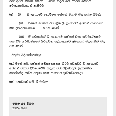
ගරු අජිත් ගිහාන් මහතා,— ධීවර, ජලජ සහ සාගර සම්පත්
අමාත්‍යතුමාගෙන් ඇසීමට,—
(අ) (i) ශ්‍රී ලංකාවේ ගොවිපළ ඉස්සන් වගාව සිදු කරන බවත්;
(ii) එහෙත් වෙනත් රටවලින් ශ්‍රී ලංකාවට ඉස්සන් ආනයනය
කර ප්‍රතිඅපනයනය කරන බවත්;
(iii) ඒ හේතුවෙන් ශ්‍රී ලංකාවේ ඉස්සන් වගා කර්මාන්තයට
සහ එම කර්මාන්තයේ නිරතවන පුද්ගලයන්ට අහිතකර බලපෑමක් සිදු
වන බවත්;
එතුමා පිළිගන්නෙහිද?
(ආ) එසේ නම්, ඉස්සන් ප්‍රතිඅපනයනය කිරීම වෙනුවට ශ්‍රී ලංකාවේ
ඉස්සන් වගාව දිරිගැන්වීම සඳහා වැඩපිළිවෙළක් ක්‍රියාත්මක
කරන්නේද යන්න එතුමා මෙම සභාවට දන්වන්නෙහිද?
(ඇ) නොඑසේ නම්, ඒ මන්ද?
අසන ලද දිනය
2025-09-25