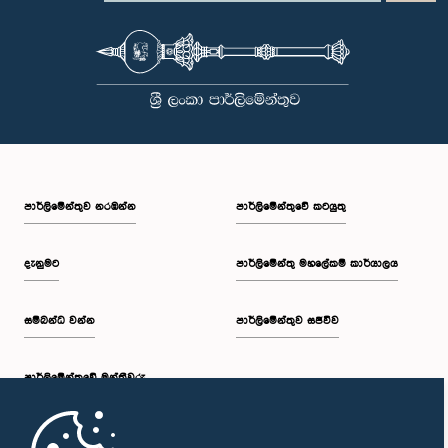
පාර්ලි‌මේන්තුව නරඹන්න
පාර්ලිමේන්තුවේ කටයුතු
දැනුමට
පාර්ලිමේන්තු මහලේකම් කාර්යාලය
සම්බන්ධ වන්න
පාර්ලිමේන්තුව සජීවීව
පාර්ලි‌මේන්තුවේ මන්ත්‍රීවරු
මුල් පිටුව