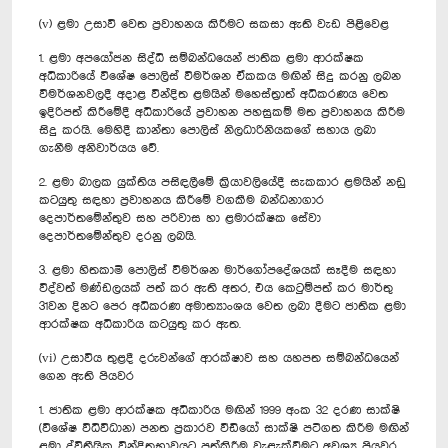
(v) ළමා උසාවි වෙත ප්‍රවාහනය කිරීමට සකසා ඇති වැඩ පිළිවෙළ
1. ළමා අපයෝජන සිද්ධි සම්බන්ධයෙන් ජාතික ළමා ආරක්ෂක
අධිකාරියේ විශේෂ පොලිස් විමර්ශන ඒකකය මඟින් සිදු කරනු ලබන
විමර්ශනවලදී අදාළ වින්දිත ළමයින් මහෙස්ත්‍රාත් අධිකරණය වෙත
ඉදිරිපත් කිරීමේදී අධිකාරියේ ප්‍රවාහන පහසුකම් මත ප්‍රවාහනය කිරීම
සිදු කරයි. මෙහිදී කාන්තා පොලිස් නිලධාරිනියකගේ සහාය ලබා
ගැනීම අනිවාර්යය වේ.
2. ළමා බාලක යුක්තිය පසිඳලීමේ ක්‍රියාවලියේදී සැකකාර ළමයින් නඩු
කටයුතු සඳහා ප්‍රවාහනය කිරීමේ වගකීම බන්ධනාගාර
දෙපාර්තමේන්තුව සහ පරිවාස හා ළමාරක්ෂක සේවා
දෙපාර්තමේන්තුව දරනු ලබයි.
3. ළමා හිතකාමි පොලිස් විමර්ශන මාර්ගෝපදේශයක් සෑදීම සඳහා
විද්වත් මණ්ඩලයක් පත් කර ඇති අතර, එය කෙටුම්පත් කර මාර්තු
31වන දිනට පෙර අධිකරණ අමාත්‍යාංශය වෙත ලබා දීමට ජාතික ළමා
ආරක්ෂක අධිකාරිය කටයුතු කර ඇත.
(vi) උසාවිය තුළදී දරුවන්ගේ ආරක්ෂාව සහ යහපත සම්බන්ධයෙන්
ගෙන ඇති පියවර
1. ජාතික ළමා ආරක්ෂක අධිකාරිය මඟින් 1999 අංක 32 දරණ සාක්ෂි
(විශේෂ විධිවිධාන) පනත ප්‍රකාරව වීඩියෝ සාක්ෂි පටිගත කිරීම මඟින්
ළමා ද්විතීයික වින්දිතභාවයට පත්කිරීම වැළැක්වීමට අවශ්‍ය පියවර