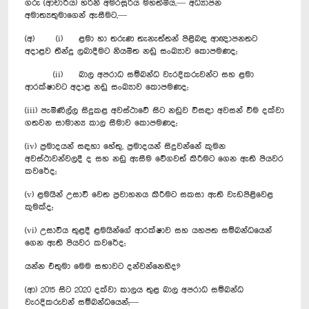
ගරු (ආචාර්ය) හරිනි අමරසූරිය මහත්මිය,— අධ්‍යාපන
අමාත්‍යතුමාගෙන් ඇසීමට,—
(අ) (i) ළමා හා තරුණ තැනැත්තන් පිළිබඳ ආඥාපනතට
අදාළව තීන්දු ලබාදීමට නියමිත නඩු සංඛ්‍යාව කොපමණද;
(ii) බාල අපරාධ සම්බන්ධ වැරදිකරුවන්ට සහ ළමා
ආරක්ෂාවට අදාළ නඩු සංඛ්‍යාව කොපමණද;
(iii) පැමිණිල්ල සිදුකළ අවස්ථාවේ සිට නඩුව විසඳා අවසන් වීම දක්වා
ගතවන සාමාන්‍ය කාල සීමාව කොපමණද;
(iv) ප්‍රමාදයන් සඳහා හේතු, ප්‍රමාදයන් සිදුවන්නේ කුමන
අවස්ථාවන්වලදී ද සහ නඩු ඇසීම වේගවත් කිරීමට ගෙන ඇති පියවර
කවරේද;
(v) ළමයින් උසාවි වෙත ප්‍රවාහනය කිරීමට සකසා ඇති වැඩපිළිවෙළ
කුමක්ද;
(vi) උසාවිය තුළදී ළමයින්ගේ ආරක්ෂාව සහ යහපත සම්බන්ධයෙන්
ගෙන ඇති පියවර කවරේද;
යන්න එතුමා මෙම සභාවට දන්වන්නෙහිද?
(ආ) 2015 සිට 2020 දක්වා කාලය තුළ බාල අපරාධ සම්බන්ධ
වැරදිකරුවන් සම්බන්ධයෙන්;—