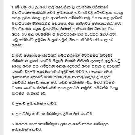
1. මේ වන විට ලංකාව තුළ තිබෙන්නා වූ අධිකරණ පද්ධතියේ
මහාධිකරණ සංඛ්‍යාව අවම ප්‍රමාණයක් ගනී. මෙහිදී අධිචෝදනා ගොනු
කරනු ලබන සියලු ළමා ආරක්ෂාව සම්බන්ධ නඩු විභාග කළ යුත්තේ
මහාධිකරණ විනිසුරුවන් අභියසය. ඒක අනිවාර්ය අවශ්‍යතාවක්. ළමා
මහාධිකරණ ලෙස ක්‍රියාත්මක වන්නේ සාමාන්‍ය මහාධිකරණ වන
අතර, රට තුළ පවතින්නා වූ මහාධිකරණ නඩු සංඛ්‍යාව අනුව ළමා
නඩු සම්බන්ධ ප්‍රමුඛතාව දුන් නමුත්, විභාග කිරීමට යම් කාලයක්
ගතවේ.
2. ළමා අපයෝජන සිද්ධියක් සම්බන්ධයෙන් විමර්ශනය කිරීමේදී
කිසියම් කාලයක් ගතවීම සිදුවේ. එ‍සේම නීතිපති උපදෙස් අනුව නඩු
ගොනු කිරීම සහ සම්පූර්ණ ගොනු ඉදිරිපත් කිරීම සඳහා ද කාලයක්
ගතවේ. එසේම සාක්ෂිකරුවන් ඉදිරිපත් කිරීම හා සැකකරුවන්
අධිකරණය ඉදිරියේ පෙනී සිටීම වැනි කටයුතු සඳහා ද කාලය
ගතවීමක් සිදුවේ. අදාළ ළමා නඩුව අඛණ්ඩව -එක දිගට දීර්ඝව-
විභාග නොවන බැවින් මෙකී අපහසුතාවට නඩුවට සම්බන්ධ සියලු
පාර්ශ්ව මැදිහත් වේ.
3. උසාවි ප්‍රමාණවත් නොවීම.
4. උසාවිවල කාර්යය මණ්ඩලය ප්‍රමාණවත් නොවීම.
5. නීතිපති දෙපාර්තමේන්තුවේ ළමා අංශයේ කාර්ය මණ්ඩලය
ප්‍රමාණවත් නොවීම.