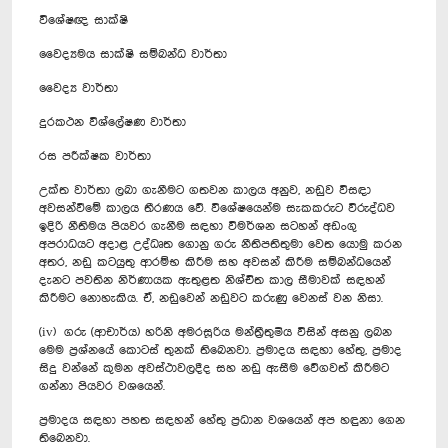
විශේෂඥ සාක්ෂි
වෛද්‍යමය සාක්ෂි සම්බන්ධ වාර්තා
වෛද්‍ය වාර්තා
දුරකථන විශ්ලේෂණ වාර්තා
රස පරීක්ෂක වාර්තා
උක්ත වාර්තා ලබා ගැනීමට ගතවන කාලය අනුව, නඩුව විසඳා
අවසන්වීමේ කාලය තීරණය වේ. විශේෂයෙන්ම සැකකරුට විරුද්ධව
ඉදිරි නීතිමය පියවර ගැනීම සඳහා විමර්ශන සටහන් අඩංගු
අපරාධයට අදාළ උද්ධෘත ගොනු ගරු නීතිපතිතුමා වෙත යොමු කරන
අතර, නඩු කටයුතු ආරම්භ කිරීම සහ අවසන් කිරීම සම්බන්ධයෙන්
දැනට පවතින නිර්ණායක ඇතුළත නිශ්චිත කාල සීමාවක් සඳහන්
කිරීමට නොහැකිය. ඒ, නඩුවෙන් නඩුවට කරුණු වෙනස් වන නිසා.
(iv) ගරු (ආචාර්ය) හරිනි අමරසූරිය මන්ත්‍රීතුමිය විසින් අසනු ලබන
මෙම ප්‍රශ්නයේ කොටස් තුනක් තිබෙනවා. ප්‍රමාදය සඳහා හේතු, ප්‍රමාද
සිදු වන්නේ කුමන අවස්ථාවලදීද සහ නඩු ඇසීම වේගවත් කිරීමට
ගන්නා පියවර වශයෙන්.
ප්‍රමාදය සඳහා පහත සඳහන් හේතු ප්‍රධාන වශයෙන් අප හඳුනා ගෙන
තිබෙනවා.