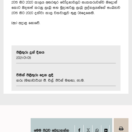
2015 සිට 2020 කාලය අතරතුර චෝදනාවලට සැකකරුවන්ව නිදොස්
කොට නිදහස් කරනු ලැබූ සහ මුදාහරිනු ලැබූ පුද්ගලයන්ගේ සංඛ්‍යාව
2015 සිට 2020 දක්වා කාල වකවානුව තුළ 08දෙනෙකි.
(ඇ) අදාළ නොවේ.
පිළිතුරු දුන් දිනය
2021-01-05
විසින් පිළිතුරු දෙන ලදී
ගරු (මහාචාර්ය) ජී. එල්. පීරිස් මහතා, පා.ම.
Facebook
මෙම පිටුව බෙදාගන්න