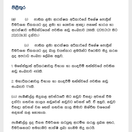
පිළිතුර
(අ) (i) ජාතික ළමා ආරක්ෂක අධිකාරියේ විශේෂ පොලිස්
විමර්ශන ඒකකයට ලද ළමා හා යෞවන ආඥා පනතේ භාරය හා
ආරක්ෂාව සම්බන්ධයෙන් පවතින නඩු සංඛ්‍යාව 288කි. (2015.01.01 සිට
2020.09.30 දක්වා.)
(ii) ජාතික ළමා ආරක්ෂක අධිකාරියේ විශේෂ පොලිස්
විමර්ශන ඒකකයට ලද බාල වයස්කාර ළමයින්ට එරෙහිව සිදු කරන
ලද අපරාධ සංඛ්‍යා ලේඛන අනුව,
1. මහේස්ත්‍රාත් අධිකරණවල විභාග හා කැඳවීම් තත්ත්වයේ පවතින
නඩු සංඛ්‍යාව 493කි.
2. මහාධිකරණවල විභාග හා කැඳවීම් තත්ත්වයේ පවතින නඩු
සංඛ්‍යාව 174කි.
(iii) පැමිණිල්ල සිදුකළ අවස්ථාවේ සිට නඩුව විසඳා අවසන් වීම
දක්වා ගතවන කාලය නඩුවෙන් නඩුවට වෙනස් වේ. ඒ අනුව, නඩුව
විසඳා අවසන් වන තෙක් ගතවන කාල සීමාව නිශ්චිත වශයෙන්
සඳහන් කළ නොහැක.
පැමිණිල්ල ලද විගස විමර්ශන කටයුතු ආරම්භ කරනු ලබන අතර,
විමර්ශනයට සමගාමීව සාක්ෂි ලබා ගැනීම සිදු කරයි.