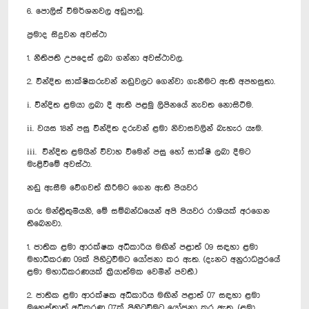
6. පොලිස් විමර්ශනවල අඩුපාඩු.
ප්‍රමාද සිදුවන අවස්ථා
1. නීතිපති උපදෙස් ලබා ගන්නා අවස්ථාවල.
2. වින්දිත සාක්ෂිකරුවන් නඩුවලට ගෙන්වා ගැනීමට ඇති අපහසුතා.
i. වින්දිත ළමයා ලබා දී ඇති පළමු ලිපිනයේ නැවත නොසිටීම.
ii. වයස 18න් පසු වින්දිත දරුවන් ළමා නිවාසවලින් බැහැර යෑම.
iii. වින්දිත ළමයින් විවාහ වීමෙන් පසු හෝ සාක්ෂි ලබා දීමට
මැළිවීමේ අවස්ථා.
නඩු ඇසීම වේගවත් කිරීමට ගෙන ඇති පියවර
ගරු මන්ත්‍රීතුමියනි, මේ සම්බන්ධයෙන් අපි පියවර රාශියක් අරගෙන
තිබෙනවා.
1. ජාතික ළමා ආරක්ෂක අධිකාරිය මඟින් පළාත් 09 සඳහා ළමා
මහාධිකරණ 09ක් පිහිටුවීමට යෝජනා කර ඇත. (දැනට අනුරාධපුරයේ
ළමා මහාධිකරණයක් ක්‍රියාත්මක වෙමින් පවතී.)
2. ජාතික ළමා ආරක්ෂක අධිකාරිය මඟින් පළාත් 07 සඳහා ළමා
මහෙස්ත්‍රාත් අධිකරණ 07ක් පිහිටුවීමට යෝජනා කර ඇත. (ළමා