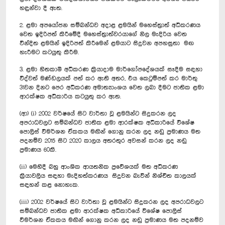
හඳුන්වා දී ඇත.
2. ළමා අපයෝජන සම්බන්ධව අදාළ ළමයින් මහෙස්ත්‍රාත් අධිකරණය
වෙත ඉදිරිපත් කිරීමේදී මහෙස්ත්‍රාත්වරයාගේ නිල මැදිරිය වෙත
වින්දිත ළමයින් ඉදිරිපත් කිරීමෙන් ළමයාට සිදුවන අපහසුතා මඟ
හැරීමට කටයුතු කිරීම.
3. ළමා හිතකාමි අධිකරණ ක්‍රියාදාම මාර්ගෝපදේශයක් සෑදීම සඳහා
විද්වත් මණ්ඩලයක් පත් කර ඇති අතර, එය කෙටුම්පත් කර මාර්තු
31වන දිනට පෙර අධිකරණ අමාත්‍යාංශය වෙත ලබා දීමට ජාතික ළමා
ආරක්ෂක අධිකාරිය කටයුතු කර ඇත.
(ආ) (i) 2002 වර්ෂයේ සිට වාර්තා වූ ළමයින්ට සිදුකරන ලද
අපරාධවලට සම්බන්ධව ජාතික ළමා ආරක්ෂක අධිකාරියේ විශේෂ
පොලිස් විමර්ශන ඒකකය මඟින් ගොනු කරන ලද නඩු ප්‍රමාණය මත
පදනම්ව 2015 සිට 2020 කාලය අතරතුර අවසන් කරන ලද නඩු
ප්‍රමාණය 60කි.
(ii) මෙහිදී බහු ආංශික ආයතනික ප්‍රවේශයක් මත අධිකරණ
ක්‍රියාවලිය සඳහා මැදිහත්කරණය සිදුවන බැවින් නිශ්චිත කාලයක්
සඳහන් කළ නොහැක.
(iii) 2002 වර්ෂයේ සිට වාර්තා වූ ළමයින්ට සිදුකරන ලද අපරාධවලට
සම්බන්ධව ජාතික ළමා ආරක්ෂක අධිකාරියේ විශේෂ පොලිස්
විමර්ශන ඒකකය මඟින් ගොනු කරන ලද නඩු ප්‍රමාණය මත පදනම්ව