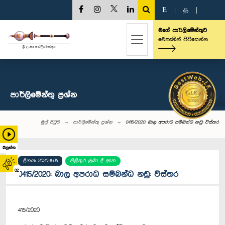
E
|
த
|
මගේ පාර්ලිමේන්තුව
මෙතැනින් පිවිසෙන්න
පාර්ලි‌මේන්තු‌ ප්‍රශ්න
මුල් පිටුව
පාර්ලි‌මේන්තු‌ ප්‍රශ්න
0415/2020: බාල අපරාධ සම්බන්ධ නඩු: විස්තර
බලන්න
දිනය: 2020-11-05
පිළිතුර ලබා දී ඇත
02
0415/2020: බාල අපරාධ සම්බන්ධ නඩු: විස්තර
415/2020