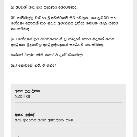
(i) අවසන් කළ නඩු ප්‍රමාණය කොපමණද;
(ii) පැමිණිල්ල වාර්තා වූ අවස්ථාවේ සිට චෝදනා ගොනුකිරීම සහ
චෝදනා ඉදිරිපත් කර නඩුව අවසානය දක්වා ගතවන කාල සීමාව
කොපමණද;
(iii) චෝදනාවලට වැරදිකරුවන් වූ, නිදොස් කොට නිදහස් කරනු
ලැබූ සහ මුදාහරිනු ලැබූ පුද්ගලයන් සංඛ්‍යාව කොපමණද;
යන්නත් එතුමා මෙම සභාවට දන්වන්නෙහිද?
(ඇ) නොඑසේ නම්, ඒ මන්ද?
අසන ලද දිනය
2020-11-05
අසන ලද්දේ
ගරු ආචාර්ය හරිනි අමරසූරිය, පා.ම.