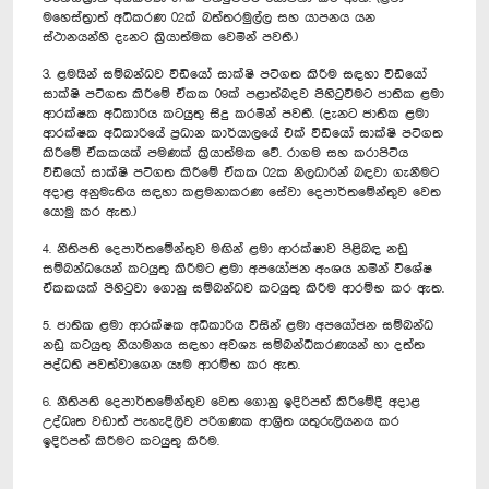
මහෙස්ත්‍රාත් අධිකරණ 02ක් බත්තරමුල්ල සහ යාපනය යන
ස්ථානයන්හි දැනට ක්‍රියාත්මක වෙමින් පවතී.)
3. ළමයින් සම්බන්ධව වීඩියෝ සාක්ෂි පටිගත කිරීම සඳහා වීඩියෝ
සාක්ෂි පටිගත කිරීමේ ඒකක 09ක් පළාත්බදව පිහිටුවීමට ජාතික ළමා
ආරක්ෂක අධිකාරිය කටයුතු සිදු කරමින් පවතී. (දැනට ජාතික ළමා
ආරක්ෂක අධිකාරියේ ප්‍රධාන කාර්යාලයේ එක් වීඩියෝ සාක්ෂි පටිගත
කිරීමේ ඒකකයක් පමණක් ක්‍රියාත්මක වේ. රාගම සහ කරාපිටිය
වීඩියෝ සාක්ෂි පටිගත කිරීමේ ඒකක 02ක නිලධාරින් බඳවා ගැනීමට
අදාළ අනුමැතිය සඳහා කළමනාකරණ සේවා දෙපාර්තමේන්තුව වෙත
යොමු කර ඇත.)
4. නීතිපති දෙපාර්තමේන්තුව මඟින් ළමා ආරක්ෂාව පිළිබඳ නඩු
සම්බන්ධයෙන් කටයුතු කිරීමට ළමා අපයෝජන අංශය නමින් වි‍ශේෂ
ඒකකයක් පිහිටුවා ගොනු සම්බන්ධව කටයුතු කිරීම ආරම්භ කර ඇත.
5. ජාතික ළමා ආරක්ෂක අධිකාරිය විසින් ළමා අපයෝජන සම්බන්ධ
නඩු කටයුතු නියාමනය සඳහා අවශ්‍ය සම්බන්ධීකරණයන් හා දත්ත
පද්ධති පවත්වාගෙන යෑම ආරම්භ කර ඇත.
6. නීතිපති දෙපාර්තමේන්තුව වෙත ගොනු ඉදිරිපත් කිරීමේදී අදාළ
උද්ධෘත වඩාත් පැහැදිලිව පරිගණක ආශ්‍රිත යතුරුලියනය කර
ඉදිරිපත් කිරීමට කටයුතු කිරීම.