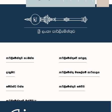
X
WhatsApp
LinkedIn
පාර්ලි‌මේන්තුව නරඹන්න
පාර්ලිමේන්තුවේ කටයුතු
දැනුමට
පාර්ලිමේන්තු මහලේකම් කාර්යාලය
සම්බන්ධ වන්න
පාර්ලිමේන්තුව සජීවීව
පාර්ලි‌මේන්තුවේ මන්ත්‍රීවරු