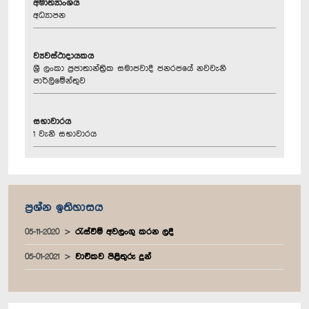
අමාත්‍යාංශය
අධ්‍යාපන
ව්‍යවස්ථාදායකය
ශ්‍රී ලංකා ප්‍රජාතාන්ත්‍රික සමාජවාදී ජනරජයේ නවවැනි
පාර්ලිමේන්තුව
සභාවාරය
1 වැනි සභාවාරය
ප්‍රශ්න ඉතිහාසය
05-11-2020
රැස්වීම් අවලංගු කරන ලදී
05-01-2021
වාචිකව පිළිතුරු දුන්