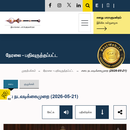
E
|
සි
|
எனது பாராளுமன்றம்
இங்கே உள்நுழைக
நேரலை - பதிவுருத்தப்பட்ட
முதற்பக்கம்
நேரலை - பதிவுருத்தப்பட்ட
சபை நடவடிக்கைமுறை (2026-05-21)
சபை
குழுக்கள்
சபை நடவடிக்கைமுறை (2026-05-21)
02
கேட்க
பதிவிறக்க