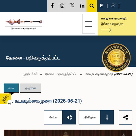
E
|
සි
|
எனது பாராளுமன்றம்
இங்கே உள்நுழைக
நேரலை - பதிவுருத்தப்பட்ட
முதற்பக்கம்
நேரலை - பதிவுருத்தப்பட்ட
சபை நடவடிக்கைமுறை (2026-05-21)
சபை
குழுக்கள்
சபை நடவடிக்கைமுறை (2026-05-21)
02
கேட்க
பதிவிறக்க