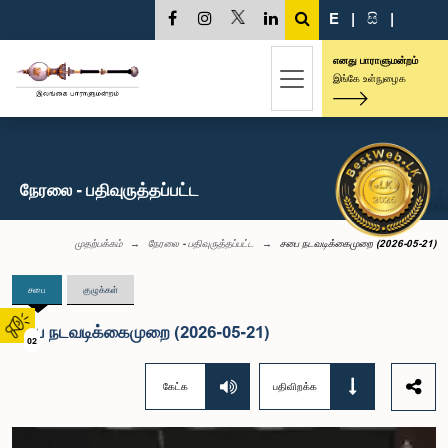
E
|
සි
|
எனது பாராளுமன்றம்
இங்கே உள்நுழைக
நேரலை - பதிவுருத்தப்பட்ட
முதற்பக்கம்
நேரலை - பதிவுருத்தப்பட்ட
சபை நடவடிக்கைமுறை (2026-05-21)
சபை
குழுக்கள்
சபை நடவடிக்கைமுறை (2026-05-21)
02
கேட்க
பதிவிறக்க