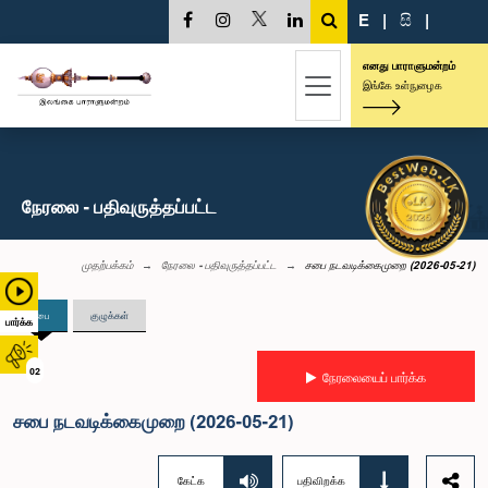
E
|
සි
|
எனது பாராளுமன்றம்
இங்கே உள்நுழைக
நேரலை - பதிவுருத்தப்பட்ட
முதற்பக்கம்
நேரலை - பதிவுருத்தப்பட்ட
சபை நடவடிக்கைமுறை (2026-05-21)
சபை
குழுக்கள்
பார்க்க
02
நேரலையைப் பார்க்க
சபை நடவடிக்கைமுறை (2026-05-21)
கேட்க
பதிவிறக்க