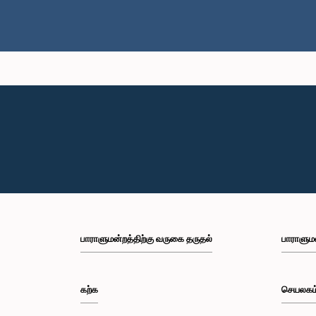
பாராளுமன்றத்திற்கு வருகை தருதல்
பாராளும
கற்க
செயலகம