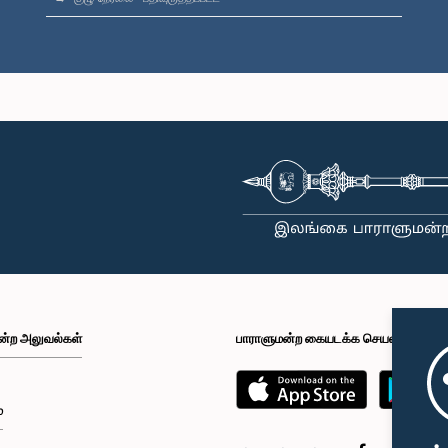
ன்ற அலுவல்கள்
பாராளுமன்ற கையடக்க செயலி
்