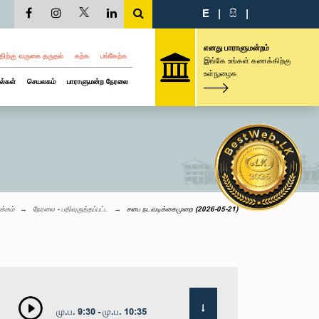
E
|
සි
|
எனது பாராளுமன்றம்
திற்கு வருகை தருதல்
கற்க
பங்கேற்க
இங்கே உங்கள் கணக்கிற்கு
உள்நுழைக
ல்கள்
செயலகம்
பாராளுமன்ற நேரலை
க்கம்
நேரலை - பதிவுருத்தப்பட்ட
சபை நடவடிக்கைமுறை (2026-05-21)
மு.ப. 9:30 - மு.ப. 10:35