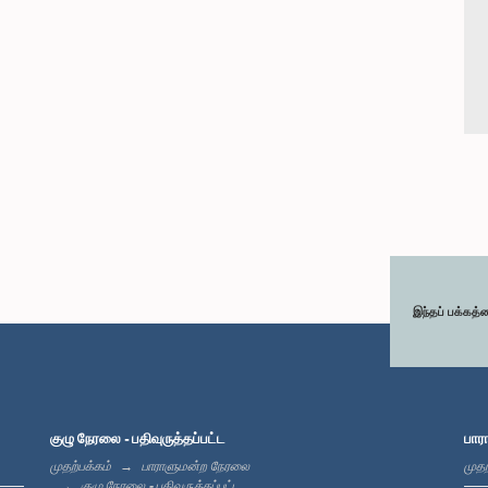
இந்தப் பக்கத்
குழு நேரலை - பதிவுருத்தப்பட்ட
பார
முதற்பக்கம்
பாராளுமன்ற நேரலை
முதற
குழு நேரலை - பதிவுருத்தப்பட்ட