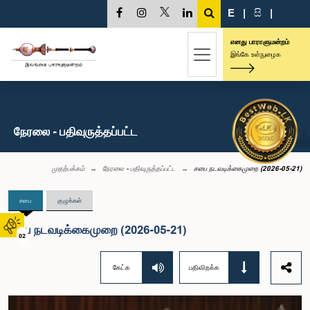
E
|
සි
|
எனது பாராளுமன்றம்
இங்கே உள்நுழைக
நேரலை - பதிவுருத்தப்பட்ட
முதற்பக்கம்
நேரலை - பதிவுருத்தப்பட்ட
சபை நடவடிக்கைமுறை (2026-05-21)
சபை
குழுக்கள்
சபை நடவடிக்கைமுறை (2026-05-21)
02
கேட்க
பதிவிறக்க