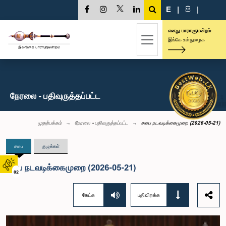
E
|
සි
|
எனது பாராளுமன்றம்
இங்கே உள்நுழைக
நேரலை - பதிவுருத்தப்பட்ட
முதற்பக்கம்
நேரலை - பதிவுருத்தப்பட்ட
சபை நடவடிக்கைமுறை (2026-05-21)
சபை
குழுக்கள்
சபை நடவடிக்கைமுறை (2026-05-21)
02
கேட்க
பதிவிறக்க