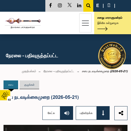
E
|
සි
|
எனது பாராளுமன்றம்
இங்கே உள்நுழைக
நேரலை - பதிவுருத்தப்பட்ட
முதற்பக்கம்
நேரலை - பதிவுருத்தப்பட்ட
சபை நடவடிக்கைமுறை (2026-05-21)
சபை
குழுக்கள்
சபை நடவடிக்கைமுறை (2026-05-21)
02
கேட்க
பதிவிறக்க