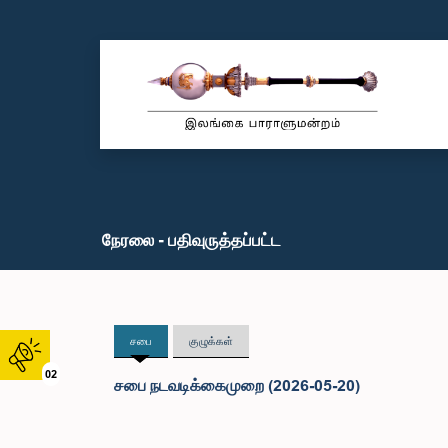
நேரலை - பதிவுருத்தப்பட்ட
சபை
குழுக்கள்
02
சபை நடவடிக்கைமுறை (2026-05-20)