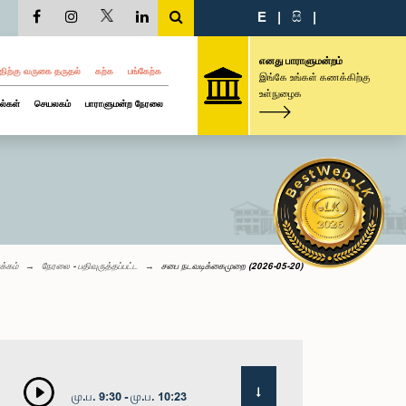
E
|
සි
|
எனது பாராளுமன்றம்
திற்கு வருகை தருதல்
கற்க
பங்கேற்க
இங்கே உங்கள் கணக்கிற்கு
உள்நுழைக
ல்கள்
செயலகம்
பாராளுமன்ற நேரலை
க்கம்
நேரலை - பதிவுருத்தப்பட்ட
சபை நடவடிக்கைமுறை (2026-05-20)
மு.ப. 9:30 - மு.ப. 10:23