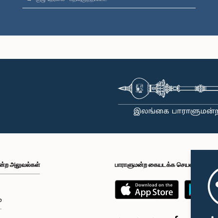
ன்ற அலுவல்கள்
பாராளுமன்ற கையடக்க செயலி
்