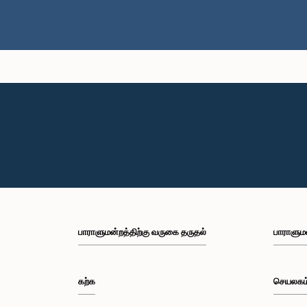
பாராளுமன்றத்திற்கு வருகை தருதல்
பாராளும
கற்க
செயலகம