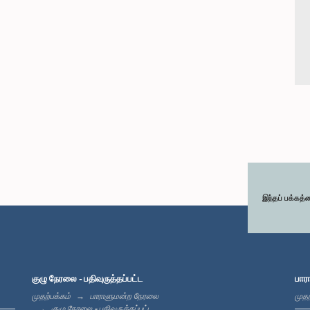
இந்தப் பக்கத்
குழு நேரலை - பதிவுருத்தப்பட்ட
பார
முதற்பக்கம்
பாராளுமன்ற நேரலை
முதற
குழு நேரலை - பதிவுருத்தப்பட்ட