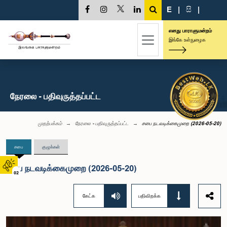
E
|
සි
|
எனது பாராளுமன்றம்
இங்கே உள்நுழைக
நேரலை - பதிவுருத்தப்பட்ட
முதற்பக்கம்
நேரலை - பதிவுருத்தப்பட்ட
சபை நடவடிக்கைமுறை (2026-05-20)
சபை
குழுக்கள்
சபை நடவடிக்கைமுறை (2026-05-20)
02
கேட்க
பதிவிறக்க