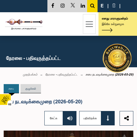
E
|
සි
|
எனது பாராளுமன்றம்
இங்கே உள்நுழைக
நேரலை - பதிவுருத்தப்பட்ட
முதற்பக்கம்
நேரலை - பதிவுருத்தப்பட்ட
சபை நடவடிக்கைமுறை (2026-05-20)
சபை
குழுக்கள்
சபை நடவடிக்கைமுறை (2026-05-20)
02
கேட்க
பதிவிறக்க