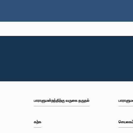
பாராளுமன்றத்திற்கு வருகை தருதல்
பாராளும
கற்க
செயலகம