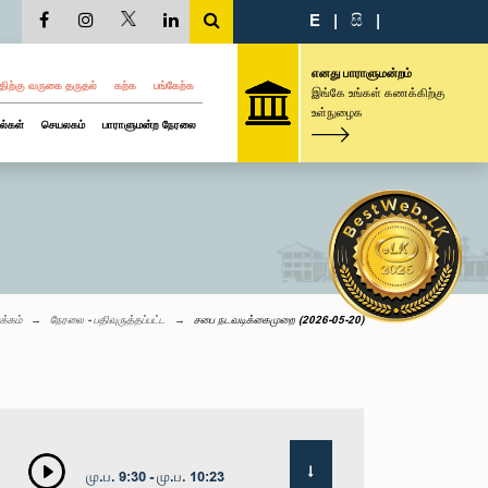
E
|
සි
|
எனது பாராளுமன்றம்
திற்கு வருகை தருதல்
கற்க
பங்கேற்க
இங்கே உங்கள் கணக்கிற்கு
உள்நுழைக
ல்கள்
செயலகம்
பாராளுமன்ற நேரலை
க்கம்
நேரலை - பதிவுருத்தப்பட்ட
சபை நடவடிக்கைமுறை (2026-05-20)
மு.ப. 9:30 - மு.ப. 10:23