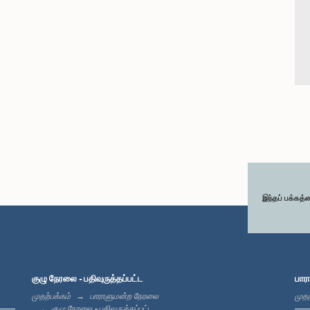
இந்தப் பக்கத்
குழு நேரலை - பதிவுருத்தப்பட்ட
பார
முதற்பக்கம்
பாராளுமன்ற நேரலை
முதற
குழு நேரலை - பதிவுருத்தப்பட்ட