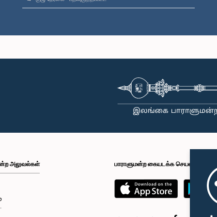
ன்ற அலுவல்கள்
பாராளுமன்ற கையடக்க செயலி
்