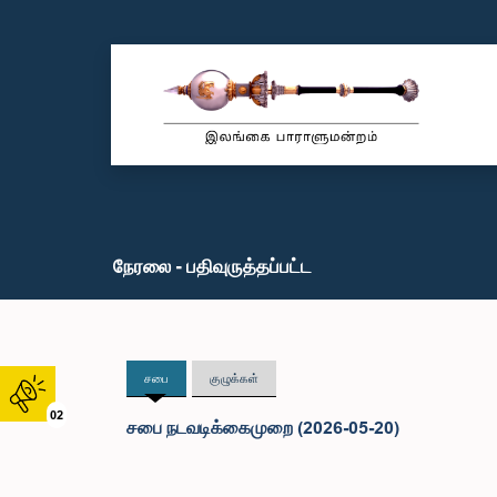
நேரலை - பதிவுருத்தப்பட்ட
சபை
குழுக்கள்
02
சபை நடவடிக்கைமுறை (2026-05-20)