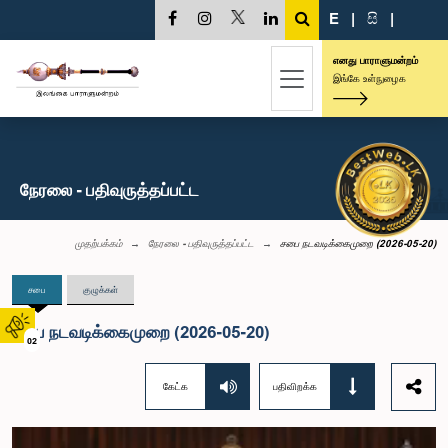
E
|
සි
|
எனது பாராளுமன்றம்
இங்கே உள்நுழைக
நேரலை - பதிவுருத்தப்பட்ட
முதற்பக்கம்
நேரலை - பதிவுருத்தப்பட்ட
சபை நடவடிக்கைமுறை (2026-05-20)
சபை
குழுக்கள்
சபை நடவடிக்கைமுறை (2026-05-20)
02
கேட்க
பதிவிறக்க