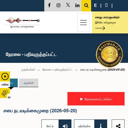
E
|
සි
|
எனது பாராளுமன்றம்
இங்கே உள்நுழைக
நேரலை - பதிவுருத்தப்பட்ட
முதற்பக்கம்
நேரலை - பதிவுருத்தப்பட்ட
சபை நடவடிக்கைமுறை (2026-05-20)
சபை
குழுக்கள்
பார்க்க
02
நேரலையைப் பார்க்க
சபை நடவடிக்கைமுறை (2026-05-20)
கேட்க
பதிவிறக்க