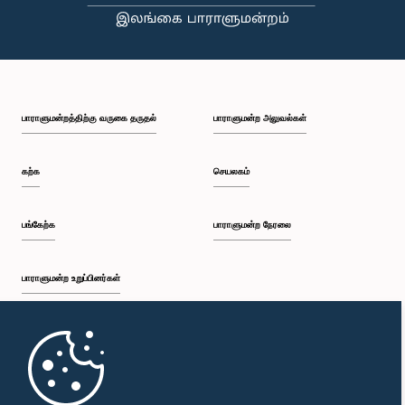
பி.ப. 1:09 - பி.ப. 1:25
பாராளுமன்றத்திற்கு வருகை தருதல்
பாராளுமன்ற அலுவல்கள்
பி.ப. 1:25 - பி.ப. 1:34
கற்க
செயலகம்
பி.ப. 1:34 - பி.ப. 1:46
பங்கேற்க
பாராளுமன்ற நேரலை
பாராளுமன்ற உறுப்பினர்கள்
பி.ப. 1:46 - பி.ப. 1:53
முதற்பக்கம்
பி.ப. 1:53 - பி.ப. 2:05