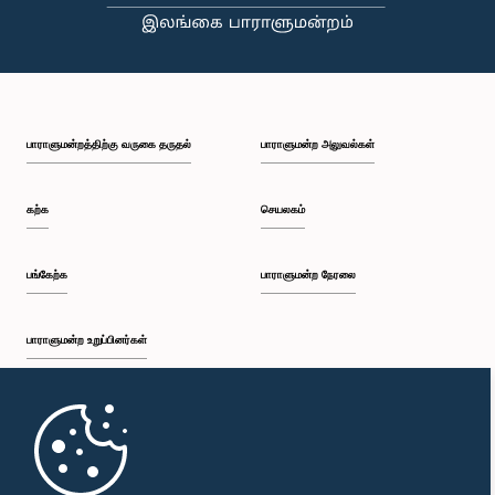
பி.ப. 1:09 - பி.ப. 1:25
பாராளுமன்றத்திற்கு வருகை தருதல்
பாராளுமன்ற அலுவல்கள்
பி.ப. 1:25 - பி.ப. 1:34
கற்க
செயலகம்
பி.ப. 1:34 - பி.ப. 1:46
பங்கேற்க
பாராளுமன்ற நேரலை
பாராளுமன்ற உறுப்பினர்கள்
பி.ப. 1:46 - பி.ப. 1:53
முதற்பக்கம்
பி.ப. 1:53 - பி.ப. 2:05