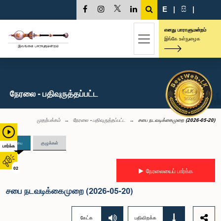
E
|
සි
|
எனது பாராளுமன்றம்
இங்கே உள்நுழைக
நேரலை - பதிவுருத்தப்பட்ட
முதற்பக்கம்
நேரலை - பதிவுருத்தப்பட்ட
சபை நடவடிக்கைமுறை (2026-05-20)
சபை
குழுக்கள்
பார்க்க
02
நேரலையைப் பார்க்க
சபை நடவடிக்கைமுறை (2026-05-20)
கேட்க
பதிவிறக்க