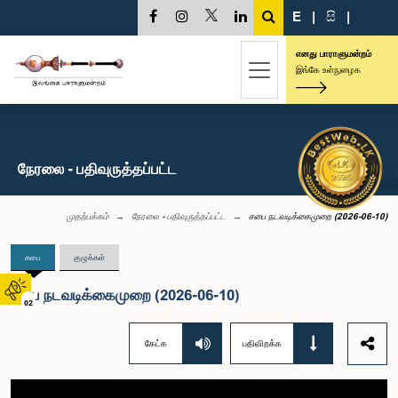
E
|
සි
|
எனது பாராளுமன்றம்
இங்கே உள்நுழைக
நேரலை - பதிவுருத்தப்பட்ட
முதற்பக்கம்
நேரலை - பதிவுருத்தப்பட்ட
சபை நடவடிக்கைமுறை (2026-06-10)
சபை
குழுக்கள்
சபை நடவடிக்கைமுறை (2026-06-10)
02
கேட்க
பதிவிறக்க