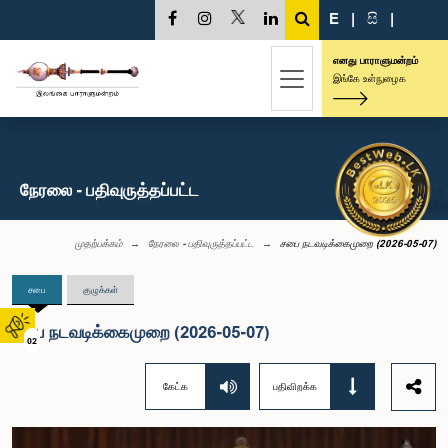
E
|
සි
|
எனது பாராளுமன்றம்
இங்கே உள்நுழைக
நேரலை - பதிவுருத்தப்பட்ட
முதற்பக்கம்
நேரலை - பதிவுருத்தப்பட்ட
சபை நடவடிக்கைமுறை (2026-05-07)
சபை
குழுக்கள்
சபை நடவடிக்கைமுறை (2026-05-07)
02
கேட்க
பதிவிறக்க